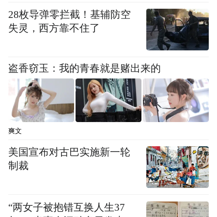
佛教建筑，再或者是法师们手中的引磬香
28枚导弹零拦截！基辅防空
灯、手串念珠，甚至是你所熟知的佛教文
失灵，西方靠不住了
创，都是一位位佛门手艺人的智慧结晶！
5月8日下午14:00，凤凰网佛教将在厦门佛事
盗香窃玉：我的青春就是赌出来的
用品展开启直播间，对话佛门手艺人，敬请
收看！
收看方式
爽文
美国宣布对古巴实施新一轮
1. 凤凰网首页风直播专区
制裁
2. 凤凰网首页佛教区
“两女子被抱错互换人生37
3. 凤凰网佛教首页