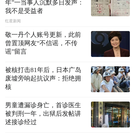
年”一当事人沉默多日发声：
我不是受益者
4. 凤凰新闻客户端
红星新闻
5. 微博“华人佛教”
敬一丹个人账号更新，此前
曾置顶网友“不信谣，不传
6. 微信公众号“觉悟号”
谣”留言
7. 头条号“华人佛教”
被核打击81年后，日本广岛
废墟旁响起抗议声：拒绝拥
8. 复制以下链接到浏览器地址栏:
核
https://flive.ifeng.com/live/1001437.html
男童遭漏诊身亡，首诊医生
被判刑一年，出狱后发帖讲
“特别声明：以上作品内容(包括在内的视频、图片或音
述接诊经过
频)为凤凰网旗下自媒体平台“大风号”用户上传并发
布，本平台仅提供信息存储空间服务。