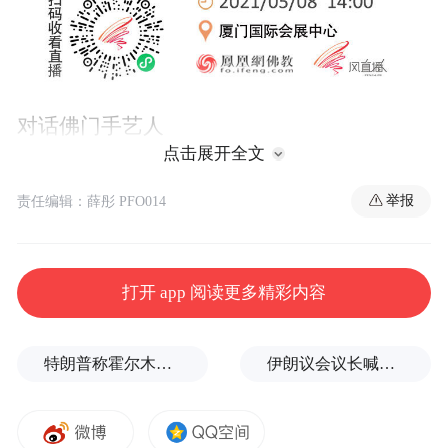
对话佛门手艺人
点击展开全文
最近一两年，中国匠人很火，火到海外的那
举报
责任编辑：薛彤 PFO014
种火！
比如油管上的“阿木爷爷”，他不用一根钉
打开 app 阅读更多精彩内容
子、一根螺丝，也不用胶水、金属，就能造
出拱桥、能屈能伸的板凳、旋转水车、会蹦
特朗普称霍尔木兹海峡协议尚未达成，正参与相关谈判
伊朗议会议长喊话：别再作秀了！
跶的小袋鼠、会打架的小武生、会走路的小
猪佩奇……