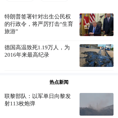
在比如坚守竹编手艺50多年的李年根师傅，
挑战竹子编二维码、给女儿编化妆盒，让竹
特朗普签署针对出生公民权
篾编走俏海外市场……
的行政令，将严厉打击“生育
旅游”
还有擅长用废旧易拉罐、铜网铜片、铁丝、
土豆、A4纸等各种不起眼的材料制作出精美
德国高温致死1.19万人，为
2016年来最高纪录
的复古头饰的国风手艺人雁鸿Aimee，受邀到
英国牛津大学演讲，将国风手艺的影响力传
递到海外……
热点新闻
但其实，你可能不知道，在佛门之中，也有
联黎部队：以军单日向黎发
这样一群“手艺人”。
射113枚炮弹
不管是庄严的佛教造像，亦或是恢弘大气的