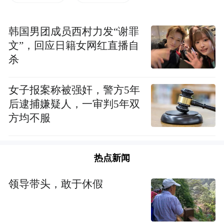
“特别声明：以上作品内容(包括在内的视频、图片或音
韩国男团成员西村力发“谢罪
频)为凤凰网旗下自媒体平台“大风号”用户上传并发
文”，回应日籍女网红直播自
布，本平台仅提供信息存储空间服务。
杀
Notice: The content above (including the videos,
pictures and audios if any) is uploaded and posted
by the user of Dafeng Hao, which is a social media
女子报案称被强奸，警方5年
platform and merely provides information storage
后逮捕嫌疑人，一审判5年双
space services.”
方均不服
热点新闻
领导带头，敢于休假