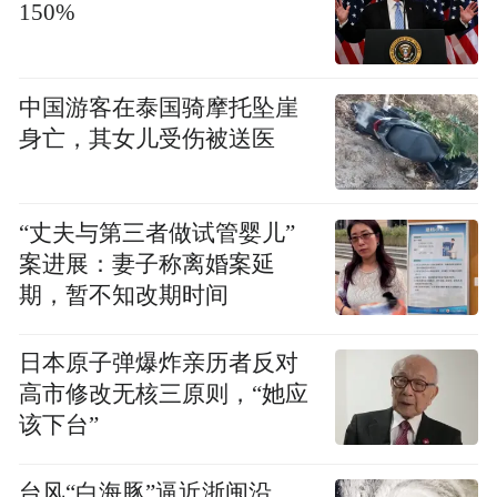
150%
中国游客在泰国骑摩托坠崖
身亡，其女儿受伤被送医
“丈夫与第三者做试管婴儿”
案进展：妻子称离婚案延
期，暂不知改期时间
日本原子弹爆炸亲历者反对
高市修改无核三原则，“她应
该下台”
台风“白海豚”逼近浙闽沿