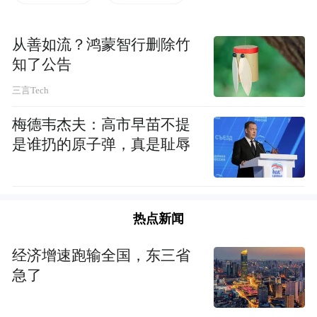
1、
十五载深耕 不忘
初心
砥砺行
从善如流？鸿蒙智行删除竹
知了公告
三言Tech
梅德韦杰夫：高市早苗不提
是谁扔的原子弹，真是耻辱
热点新闻
2006年，第一届中国厦门国际佛事用品展览
经济增速跑输全国，东三省
会成功举办，于2013年升级为一年春秋双展
急了
新格局，历经十五载发展，成为享誉全球的
佛事用品展览盛会。