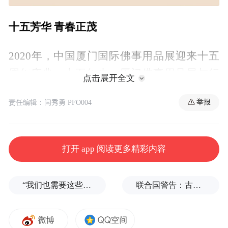
十五芳华 青春正茂
2020年，中国厦门国际佛事用品展迎来十五
周年庆典。十五年来，厦门佛事用品展与行
点击展开全文
业共发展，不断提高展会服务质量、创新展
举报
责任编辑：闫秀勇 PFO004
会模式，为数千家国内外参展企业打造一个
充满生命力的展会商贸平台。
打开 app 阅读更多精彩内容
十五载荣耀，铸就专业国际展会品牌；十五
载积淀，踏上更高起点再启新程。
“我们也需要这些导弹啊”，特朗普公开拒绝泽连斯基！
联合国警告：古巴或变成沉默的加沙
喜
迎十五周年