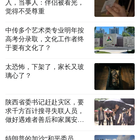
入，当事人：伴侣被看光，
觉得不受尊重
中传多个艺术类专业明年按
高考分录取，文化工作者终
于要有文化了？
太恐怖，下架了，家长又玻
璃心了？
陕西省委书记赶赴灾区，要
求千方百计搜寻失联人员，
做好遇难者善后和家属安抚
工作
特朗普的加沙“和平委员