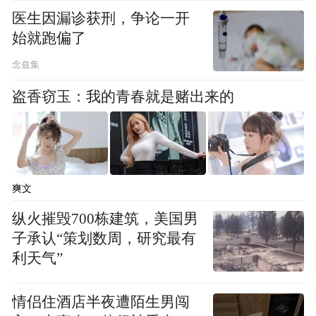
医生因漏诊获刑，争论一开
回顾过往十五年历程，厦门国际佛事用品展
始就跑偏了
经历了从首届的6800㎡发展至现在的11.5万
念兹集
㎡，参展企业由百余家发展至上千家，观众
盗香窃玉：我的青春就是赌出来的
人数由万余人发展至近30余万人。组委会不
断创新，紧随时代发展步伐，推动佛事用品
行业新发展。
爽文
纵火摧毁700栋建筑，美国男
子承认“策划数周，研究最有
利天气”
情侣住酒店半夜遭陌生男闯