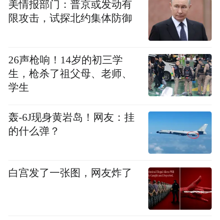
美情报部门：普京或发动有
大爱心人士纷纷驰援湖北佛教界，捐献了大
限攻击，试探北约集体防御
批急需的防疫物资和生活物资。
因武汉等地相继封城，部分地区物流运输受
26声枪响！14岁的初三学
限，为便于物资及时发放，湖北省佛协将黄
生，枪杀了祖父母、老师、
石慈光精舍定为临时物资中转站，由东方山
学生
佛教协会承担捐赠物资的中转工作。
轰-6J现身黄岩岛！网友：挂
疫情无情人有情，患难之中见真情。一场争
的什么弹？
分夺秒、与新冠病毒抢时间的“雪中送炭”行
动拉开帷幕！
白宫发了一张图，网友炸了
严谨认真 为爱心保驾护航
此次物资中转工作极为繁琐：对外联络、装