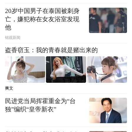
20岁中国男子在泰国被刺身
亡，嫌犯称在女友浴室发现
他
锦观新闻
盗香窃玉：我的青春就是赌出来的
为爱心保驾护航（图片来源：凤凰网佛教 摄影：
显峰）
爽文
新型冠状病毒感染的肺炎疫情发生以来，湖
民进党当局挥霍重金为“台
北省佛教协会会长正慈法师多方协调，呼吁
独”编织“皇帝新衣”
社会各界支援湖北疫情防控工作。经中国佛
教协会统筹，国内外佛教界、慈善组织和广