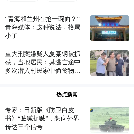
“青海和兰州在抢一碗面？”
青海媒体：这种说法，格局
小了
重大刑案嫌疑人夏某钢被抓
获，当地居民：其逃亡途中
多次潜入村民家中偷食物被
发现
为爱心保驾护航（图片来源：凤凰网佛教 摄影：
热点新闻
显峰）
专家：日新版《防卫白皮
书》“贼喊捉贼”，想向外界
传达三个信号