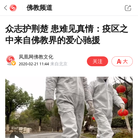
佛教频道
众志护荆楚 患难见真情：疫区之
中来自佛教界的爱心驰援
凤凰网佛教文化
2020-02-21 11:44
来自北京