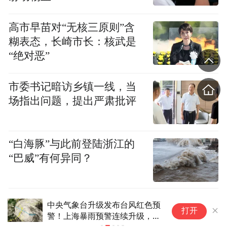
足，甚至有县政府在官网上，打出了“SOS”
高市早苗对“无核三原则”含
的紧急求助公告。
糊表态，长崎市长：核武是
“绝对恶”
有媒体评论：“疫情防控是场总体战，绝不能
存在任何盲点。哪怕一点疏忽和遗漏，都有
市委书记暗访乡镇一线，当
可能功亏一篑。从扭转全国疫情蔓延局面的
场指出问题，提出严肃批评
角度来说，广泛动员力量把中小城市和农村
地区的疫情控制住，和集中力量把重点地区
“白海豚”与此前登陆浙江的
的疫情控制住一样重要。”
“巴威”有何异同？
2月8日，是凤凰网佛教、慧海公益奋战在抗
疫前线的第十四天，这一天，慧海公益的第
首席展望｜高盛刘劲津：中国AI
地
八次驰援行动来到湖北黄石。
打开
不存在整体性泡沫，外资配置空
这
间巨大
厂