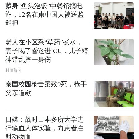
藏身“鱼头泡饭”中餐馆搞电
诈，12名在柬中国人被送监
羁押
老人在小区采“草药”煮水，
妻子喝了昏迷进ICU，儿子精
神错乱摔一身伤
00:00
01:01
封面新闻
泰国校园枪击案致9死，枪手
从解放军战士除夕夜星夜驰援，到各地医疗
父亲道歉
救助队陆续抵达，疫情防控阻击战打响以
来，武汉市是全国上下全力支援的目标。
日媒：战时日本多所大学进
然而，与中心城市“十万火急”的救助相比，
行输血人体实验，向患者注
射动物血
湖北省的中小城市受到的关注和支持相对不