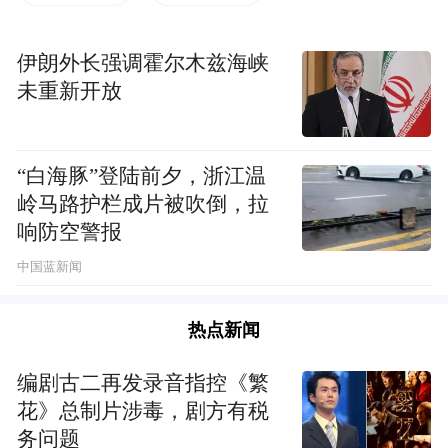
防疫一线机构（图片来源：凤凰网佛教）
伊朗外长强调霍尔木兹海峡
未重新开放
“白海豚”登陆前夕，浙江温
岭马路护栏成片被吹倒，拉
响防空警报
中国蓝新闻
热点新闻
编剧古二再发录音指控《繁
物资分发至黄石爱康医院、黄石有色医院、黄石
花》总制片涉毒，剧方有税
下陆区新型冠状病毒感染的肺炎疫情防控指挥部等
务问题
防疫一线机构（图片来源：凤凰网佛教）