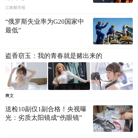
江南都市报
“俄罗斯失业率为G20国家中
最低”
盗香窃玉：我的青春就是赌出来的
爽文
送检10副仅1副合格！央视曝
物资分发至黄石爱康医院、黄石有色医院、黄石
光：劣质太阳镜成“伤眼镜”
下陆区新型冠状病毒感染的肺炎疫情防控指挥部等
防疫一线机构（图片来源：凤凰网佛教）