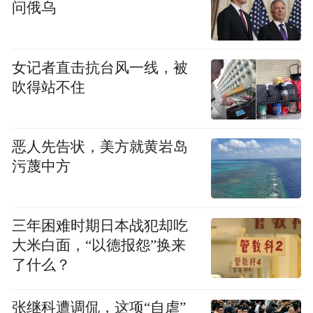
问俄乌
人防护，避免到封闭、空气不流通的公共场
所和人员密集地方；
女记者直击抗台风一线，被
五、引导信教群众不信谣、不传谣，坚定信
吹得站不住
心，群防群控，助力全市做好疫情防控工
作；
恶人先告状，美方就黄岩岛
污蔑中方
六、积极发扬“无缘大慈，同体大悲”的菩萨
精神，倡议佛教界和社会各界爱心人士和信
众，为抗击冠状肺炎疫情发起了募集善款活
三年困难时期日本战犯却吃
动。截止2月4日，整个贵港市佛教界共为抗
大米白面，“以德报怨”换来
了什么？
击冠状肺炎疫情捐出了20万元善款。（凤凰
网佛教通讯员张满常）
张继科遭调侃，这项“自虐”