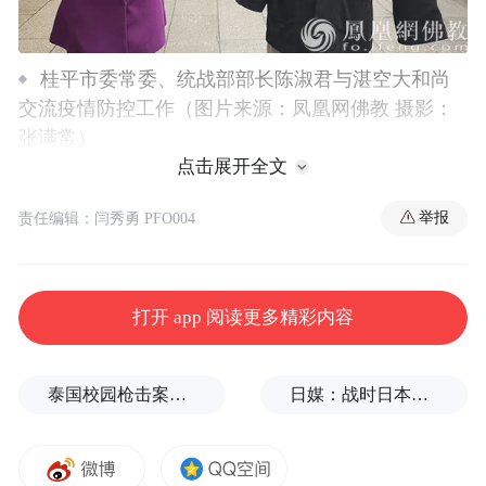
桂平市委常委、统战部部长陈淑君与湛空大和尚
交流疫情防控工作（图片来源：凤凰网佛教 摄影：
张满常）
点击展开全文
2020年2月4日，桂平市委常委、统战部部长
举报
责任编辑：闫秀勇 PFO004
陈淑君，桂平市民宗局局长谢晔华，桂平市
民宗局副局长伍燕燕一行到广西桂平市西山
龙华古寺、洗石庵督查指导新型冠状病毒感
打开 app 阅读更多精彩内容
染的肺炎疫情防控工作。广西佛教协会副会
长、贵港市佛教协会会长、桂平市佛教协会
泰国校园枪击案致9死，枪手父亲道歉
日媒：战时日本多所大学进行输血人体实验，向患者注射动物血
会长、龙华古寺住持湛空大和尚接待了桂平
市统战部、民宗局一行，并举行了防控工作