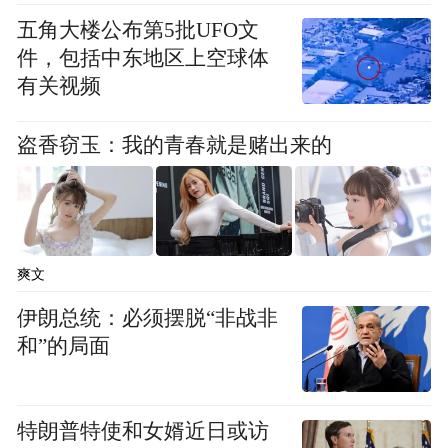
五角大楼公布第5批UFO文
一、在疫情防控期间，坚决暂停关闭宗教活
件，包括中东地区上空球体
动场所，杜绝一切形式的宗教聚集活动，避
有关视频
免发生疫情蔓延；
盗香窃玉：我的青春就是赌出来的
二、通过悬挂宣传横幅、发放倡议书、思想
交流等形式，做好信教群众思想疏导工作；
三、要做好宗教活动场所日常消毒，工作人
爽文
员要坚持带好口罩，做好安全防护，要勤洗
手，注意个人卫生；
伊朗总统：必须摆脱“非战非
和”的局面
四、持续做好疫情动态、政策和防控知识宣
传，教育信教群众认识到新型冠状病毒感染
特朗普特使和女婿近日或访
的肺炎是可防可控的，在日常生活中做好个