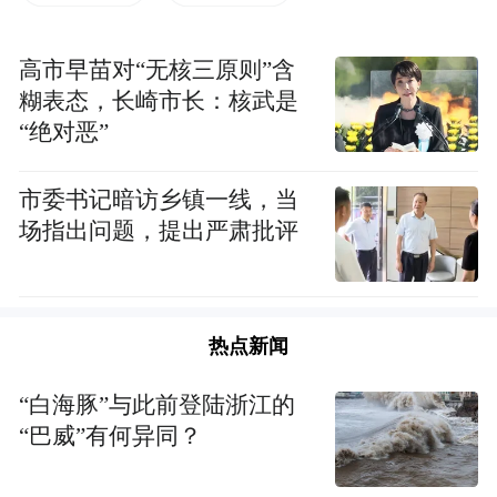
座谈会。
桂平市委常委、统战部部长陈淑君一行先后
高市早苗对“无核三原则”含
糊表态，长崎市长：核武是
到西山龙华古寺、洗石庵详细了解疫情防控
“绝对恶”
情况，指出，在疫情防控期间，宗教活动场
所要切实增强防控工作的责任感、紧迫感、
市委书记暗访乡镇一线，当
危机感；强化职责，密切关注，通力协作，
场指出问题，提出严肃批评
将新型冠状病毒感染的肺炎疫情防控工作作
为当前压倒一切的政治任务来抓好抓实，坚
决维护社会大局稳定。
热点新闻
在湛空大和尚的领导下，桂平市各宗教活动
“白海豚”与此前登陆浙江的
场所均按照市统战部、民宗局等部门要求，
“巴威”有何异同？
积极做好疫情防控工作。