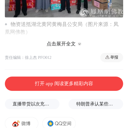
物资送抵湖北黄冈黄梅县公安局（图片来源：凤
凰网佛教）
点击展开全文
举报
责任编辑：徐上杰 PFO012
打开 app 阅读更多精彩内容
直播带货以次充好、拒不发货，算诈骗吗？
特朗普承认某些弹药供应紧张