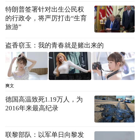
凰网佛教）
特朗普签署针对出生公民权
的行政令，将严厉打击“生育
旅游”
盗香窃玉：我的青春就是赌出来的
爽文
德国高温致死1.19万人，为
2016年来最高纪录
物资送抵湖北黄冈五祖镇一天门社区（图片来
源：凤凰网佛教）
联黎部队：以军单日向黎发