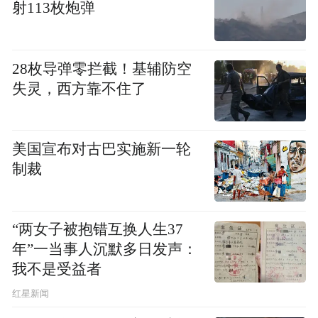
射113枚炮弹
2020年2月5日，1080件方便面、八宝粥、牛
奶等防疫保障生活物资，经过爱心接力，抵
28枚导弹零拦截！基辅防空
达湖北黄冈黄梅五祖寺，五祖寺总务办主任
失灵，西方靠不住了
李诚接收物资。五祖寺总务办主任李诚接收
物资后，迅速分发给黄梅县人民医院、黄梅
县公安局、五祖镇派出所、五祖镇卫生院、
美国宣布对古巴实施新一轮
制裁
五祖镇一天门社区等“战疫一线”机构，所有
交接环节透明、手续签收齐备，工作人员全
程防护，确保安全，并全流程展示公益过
“两女子被抱错互换人生37
程。
年”一当事人沉默多日发声：
我不是受益者
2月2日下午，凤凰网佛教、慧海公益基金发
红星新闻
起“慈悲情怀、光照人间”定向驰援计划，联