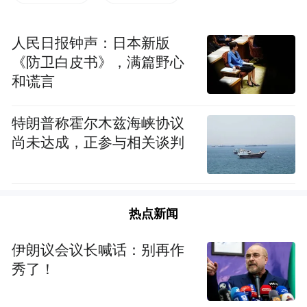
物资送抵湖北黄冈五祖镇派出所（图片来源：凤
人民日报钟声：日本新版
凰网佛教）
《防卫白皮书》，满篇野心
和谎言
特朗普称霍尔木兹海峡协议
尚未达成，正参与相关谈判
热点新闻
伊朗议会议长喊话：别再作
秀了！
物资送抵湖北黄冈五祖镇卫生院（图片来源：凤