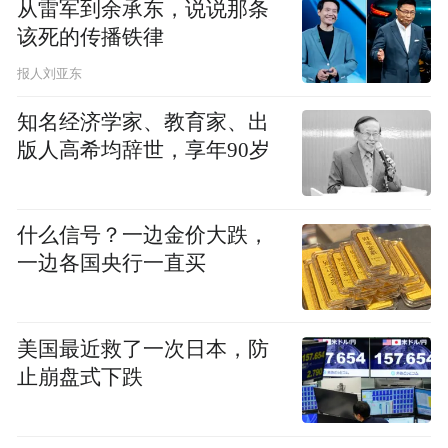
从雷军到余承东，说说那条
该死的传播铁律
报人刘亚东
知名经济学家、教育家、出
版人高希均辞世，享年90岁
山门虽然暂时关闭，但佛弟子们慈悲济世的
心并未关闭。“不为自己求安乐，但愿众生得
什么信号？一边金价大跌，
离苦”。危难当头，无数的佛弟子挺身而出，
一边各国央行一直买
加入抗击疫情的浩荡大军。他们积极捐款捐
物、筹集物资、运输物资，用实际行动展现
美国最近救了一次日本，防
了佛教界爱国爱教、扶危济困的优良传统，
止崩盘式下跌
体现出佛弟子的责任担当！
据不完全统计，截至2月4日，湖北省佛教界