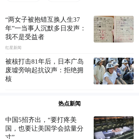
心、积极配合、众志成城，共克时艰，发扬
佛教界慈悲济世的优良传统，为疫情防控作
“两女子被抱错互换人生37
贡献。
年”一当事人沉默多日发声：
我不是受益者
疫情就是命令，防控就是责任！湖北省佛协
红星新闻
的倡议一发布，就迅速得到湖北佛教界法师
被核打击81年后，日本广岛
和信众的积极响应。全省佛教界迅速行动起
废墟旁响起抗议声：拒绝拥
来，严格按照上级要求停止开放，停止所有
核
的聚集性活动，各级佛协落实值班制度，汇
总报告各地防疫和慈善活动情况。
热点新闻
几乎一夜之间，武汉归元寺、宝通寺，黄梅
中国5招齐出，“要打疼美
四祖寺、五祖寺，当阳玉泉寺等省内佛教活
国，也要让美国学会掂量分
动场所纷纷发布公告，暂停所有聚集性活
寸”