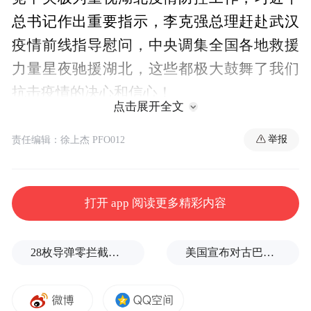
总书记作出重要指示，李克强总理赶赴武汉
疫情前线指导慰问，中央调集全国各地救援
力量星夜驰援湖北，这些都极大鼓舞了我们
抗击疫情的决心和信心！
点击展开全文
疫情发生后，湖北作为疫情中心，防控形势
举报
责任编辑：徐上杰 PFO012
十分严峻。湖北省佛教协会积极响应省委省
政府号召，全面加强疫情防控工作。1月21日
至24日，省佛协多次下发紧急通知，要求各
打开 app 阅读更多精彩内容
地佛教活动场所暂停聚集性活动，减少人员
聚集和流动，加强个人防护。1月27日，省佛
28枚导弹零拦截！基辅防空失灵，西方靠不住了
美国宣布对古巴实施新一轮制裁
协发布了《湖北省佛教协会致全省佛教界同
仁的倡议书》，号召全省佛教界同仁坚定信