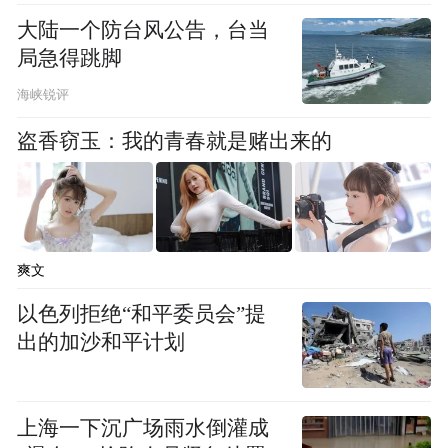
大陆一个防台风公告，台当
局急得跳脚
海峡锐评
图片来源：凤凰网佛教 摄影：南普陀寺
盗香窃玉：我的青春就是赌出来的
新型冠状病毒感染的肺炎疫情，牵动着7万多
个南普陀寺慈善人的心。2020年2月4日，在
厦门南普陀寺方丈、南普陀寺慈善会会长则
爽文
悟大和尚指导下，南普陀寺慈善会会副会长
以色列拒绝“和平委员会”提
兼秘书长弘来法师带领工作人员冒雨奔赴
出的加沙和平计划
300km外的福州长乐国际机场，为从印尼采
购的98箱25万1千个医用口罩办理通关入境，
上海一下沉广场雨水倒灌成
发扬佛门救人济世的慈悲精神，第一时间联