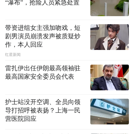
“瀑布”，抢险人员紧急处置
系物资捐赠分发工作，支持疫情防治工作。
物资有保障，才能打好这场战“疫”。连日
带资进组女主强加吻戏，短
来，南普陀寺慈善会和会员们紧密关注疫
剧男演员崩溃发声被质疑炒
情，通过不同渠道捐款捐物，募集急需的防
作，本人回应
疫物资：
​红星新闻
雷扎伊出任伊朗最高领袖驻
1月29日闽南佛学院校友会发出《致敬闽院海
最高国家安全委员会代表
外校友共同参与 抗击“新型冠状病毒肺炎疫
情”的募捐倡议书》，号召全球闽院校友积极
行动起来，捐献医用外科口罩、防护服、护
护士站没开空调、全员向领
导打招呼被表扬？上海一民
目镜等急需物资；
营医院回应
1月30日南普陀寺慈善会向厦门红十字会捐款