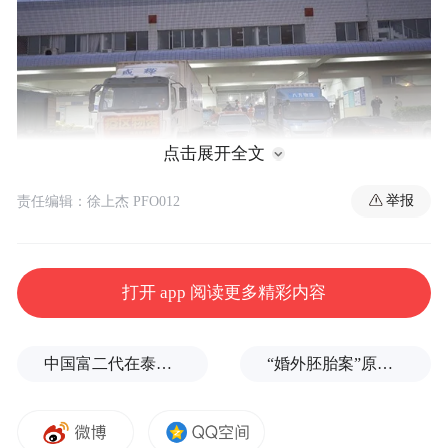
点击展开全文
举报
责任编辑：徐上杰 PFO012
图片来源：凤凰网佛教 摄影：南普陀寺
打开 app 阅读更多精彩内容
中国富二代在泰国被杀，嫌犯自首后称“在女友浴室看见他”，真相却没这么简单
“婚外胚胎案”原配妻子求助律师：如何核实胚胎已销毁？伪造结婚证算重婚吗？医院的责任边界在哪？