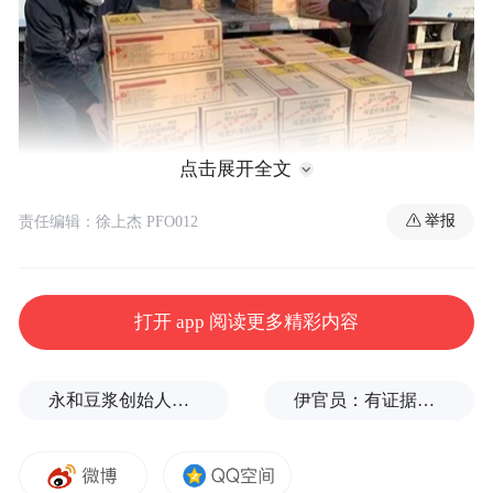
点击展开全文
举报
责任编辑：徐上杰 PFO012
打开 app 阅读更多精彩内容
工作人员装车（图片来源：凤凰网佛教）
永和豆浆创始人林炳生逝世，享年70岁
伊官员：有证据显示美军使用磷弹轰炸伊朗多地