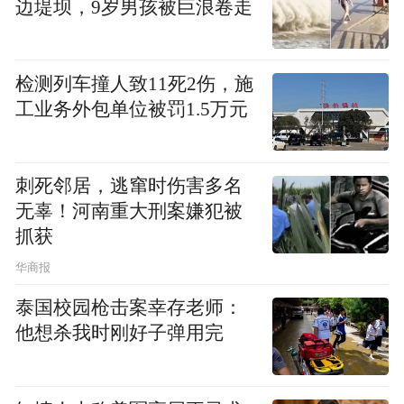
边堤坝，9岁男孩被巨浪卷走
连日来，新冠肺炎疫情时刻牵动全国上下每
一位同胞的心，北京李先生加州牛肉面大王
检测列车撞人致11死2伤，施
有限公司，通过凤凰网佛教慧海公益基金，
工业务外包单位被罚1.5万元
驰援湖北，捐赠李先生鲜拌面12000桶（一千
箱），用于一线医护人员、民警、社区工作
刺死邻居，逃窜时伤害多名
人员等人群，为抗击“疫战”贡献一份力量！
无辜！河南重大刑案嫌犯被
抓获
“抗击疫情，支援湖北，李先生牛肉面与你同
华商报
在”，2020年1月30日上午，满载着12000桶
李先生鲜拌面的大货车，从北京房山出发，
泰国校园枪击案幸存老师：
他想杀我时刚好子弹用完
驶向湖北。北京李先生加州牛肉面大王有限
公司一直高度关注疫情发展，积极承担企业
社会责任，充分利用公司优势，精准有序为