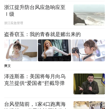
浙江提升防台风应急响应至
Ⅰ级
浙江应急管理
盗香窃玉：我的青春就是赌出来的
爽文
泽连斯基：美国将每月向乌
克兰提供“爱国者”拦截导弹
货车从北京房山出发，驶向湖北（图片来源：凤
台风登陆前，1家4口跑离海
凰网佛教）