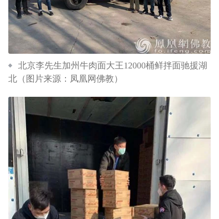
北京李先生加州牛肉面大王12000桶鲜拌面驰援湖
北（图片来源：凤凰网佛教）