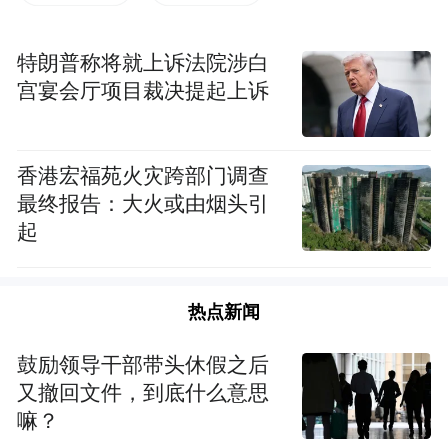
责任人，及时汇总上报当地佛教界疫情防控
情况，确保上传下达，信息畅通。
特朗普称将就上诉法院涉白
宫宴会厅项目裁决提起上诉
四是发挥佛教界积极作用，履行社会责任。
湖北省佛教界发扬爱国爱教、扶危济困、服
务社会的优良传统，积极捐款捐物，为打赢
香港宏福苑火灾跨部门调查
最终报告：大火或由烟头引
疫情防控阻击战作贡献。黄冈市黄州区佛协
起
为疫情防控筹集善款17余万元，募集价值7万
余元的羽绒服等各类物资；黄梅妙乐禅寺向
当地慈善组织捐款100万元，用于疫情防控工
热点新闻
作；黄梅四祖寺组织寺院常住人员积极捐
鼓励领导干部带头休假之后
款，募得善款2.6万元，购买并向当地医院捐
又撤回文件，到底什么意思
赠价值5万元的防护服，捐赠医用口罩6万
嘛？
只；咸宁市佛教界为当地医院捐赠口罩、防