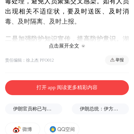
毒处理，避免人员聚集交叉感染。如有人员
出现相关不适症状，要及时送医、及时消
毒、及时隔离、及时上报。
二是加强防护知识宣传，提高防护意识。
湖
点击展开全文
北省佛协发布致全省佛教界同仁的倡议书，
呼吁各地佛教活动场所通过微信、网站、发
举报
责任编辑：徐上杰 PFO012
布公告等多种形式，积极普及疫情防护知
识，做好宣传解释工作，引导广大教职人员
打开 app 阅读更多精彩内容
及信众增强自我防护意识，做好个人防护措
施，不信谣、不传谣、不恐慌、不添乱。
伊朗官员称已与阿曼就霍尔木兹海峡通行问题明确总体框架
伊朗总统：伊方未在涉谅解备忘录的谈判中作任何让步
三是认真落实值班和信息报送制度。
湖北省
各地佛协严格落实“日报告”制度，明确相关