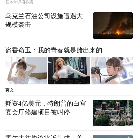
基本常识项栋梁
护服、医药手套等医疗物资，咸宁通山县弥
乌克兰石油公司设施遭遇大
陀塔寺向当地医院捐赠善款1万元；宜昌当阳
规模袭击
玉泉寺向当地慈善机构捐款3万元，捐赠价值
12万元的医用口罩4.1万个；潜江市佛协发布
盗香窃玉：我的青春就是赌出来的
倡议书，号召全市佛教活动场所和信教群众
向当地红十字会捐款捐物。据不完全统计，
截至1月27日，全省佛教界为防控疫情捐款捐
物约150余万元。
爽文
附：湖北省佛教协会致全省佛教界同仁的倡
耗资4亿美元，特朗普的白宫
议书
宴会厅修建项目被叫停