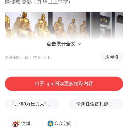
网佛教 摄影：九华山上禅堂）
点击展开全文
举报
责任编辑：徐上杰 PFO012
打开 app 阅读更多精彩内容
拈香主法（图片来源：凤凰网佛教 摄影：九华山
“月供9万压力大”，银行行长套取2100多万元养豪宅、买奢品
伊朗任命雷扎伊为最高国家安全委员会秘书，曾任革命卫队总司令
上禅堂）