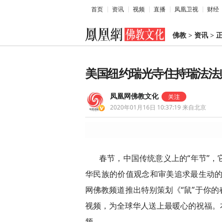
首页
资讯
视频
直播
凤凰卫视
财经
佛教
>
资讯
>
美国纽约瑞光寺住持瑞法法
凤凰网佛教文化
2020年01月16日 10:37:19
来自北京
春节，中国传统意义上的“年节”
华民族的价值观念和审美追求最生动的
网佛教频道推出特别策划《“鼠”于你
视频，为全球华人送上最暖心的祝福。
频。