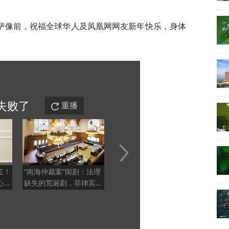
萨像前，祝福全球华人及凤凰网网友新年快乐，身体
失败
了
重播
讧！
“南海仲裁案”闹剧：法理
泽连斯基首次访问塞尔维
核污
心权
缺失的荒诞剧，菲律宾重
亚
毫无
金聘请美方律师枉费心机
不到