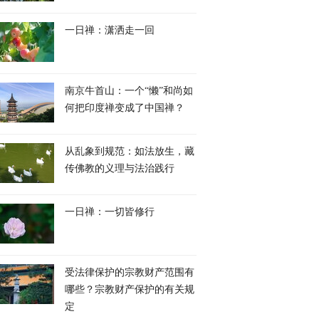
一日禅：潇洒走一回
南京牛首山：一个“懒”和尚如
何把印度禅变成了中国禅？
从乱象到规范：如法放生，藏
传佛教的义理与法治践行
一日禅：一切皆修行
染水排海，日本政府
伊朗锁定海峡掌控权，美
深蓝交锋——南中国
担当，福岛渔民：看
伊谈判再现进展，双方打
示录
将来，看不到未来
打停停意愿如何？
受法律保护的宗教财产范围有
哪些？宗教财产保护的有关规
定