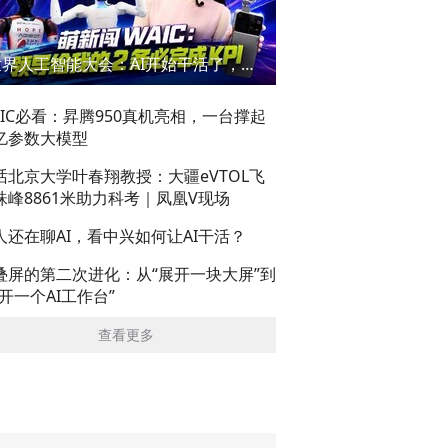
世界人工智能大会：AI开始干活了，但到底干的怎么样？萌新闯WAIC
AIC必看：昇腾950真机亮相，一台撑起
亿参数大模型
话北京大学叶春翔教授：大疆eVTOL飞
珠峰8861米助力科考｜凤凰V现场
人还在聊AI，看中兴如何让AI干活？
叠屏的第二次进化：从“展开一块大屏”到
展开一个AI工作台”
查看更多