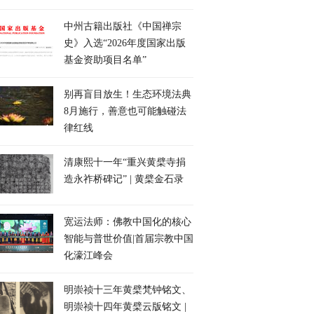
中州古籍出版社《中国禅宗
史》入选“2026年度国家出版
基金资助项目名单”
别再盲目放生！生态环境法典
8月施行，善意也可能触碰法
律红线
清康熙十一年“重兴黄檗寺捐
造永祚桥碑记” | 黄檗金石录
宽运法师：佛教中国化的核心
智能与普世价值|首届宗教中国
化濠江峰会
明崇祯十三年黄檗梵钟铭文、
明崇祯十四年黄檗云版铭文 |