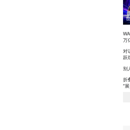
W
万
对
跃
别
折
“