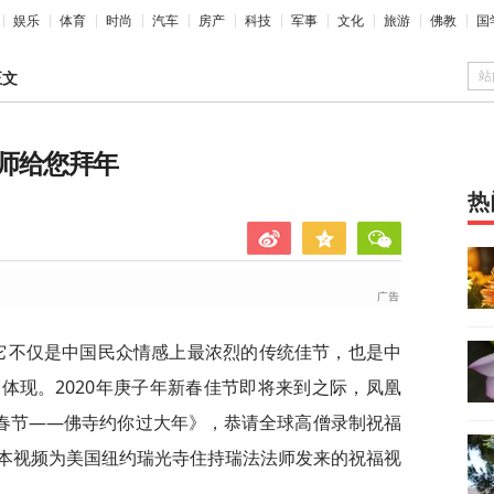
娱乐
体育
时尚
汽车
房产
科技
军事
文化
旅游
佛教
国
站
正文
师给您拜年
热
，它不仅是中国民众情感上最浓烈的传统佳节，也是中
体现。2020年庚子年新春佳节即将来到之际，凤凰
的春节——佛寺约你过大年》，恭请全球高僧录制祝福
本视频为美国纽约瑞光寺住持瑞法法师发来的祝福视