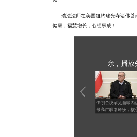
瑞法法师在美国纽约瑞光寺诸佛菩
健康，福慧增长，心想事成！
亲，播放
伊朗总统罕见自曝内
最高层联络瘫痪，核
力正剧烈撕裂