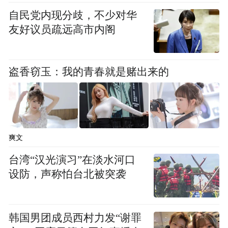
自民党内现分歧，不少对华
2018年5月10日，全球瞩目的2018中国厦门
友好议员疏远高市内阁
国际佛事用品(春季)展览会隆重启幕。展会为
期5天，17个国家和地区的20万采购客商云集
盗香窃玉：我的青春就是赌出来的
鹭岛。享有“全球第一佛事用品展”已走过十
二年发展历程，今年展会更加注重用户体验
及禅意生活的正向引导。11万平方米的巨大
展馆，处处呈现着实用美和艺术美，这无疑
爽文
是一场禅意美学的大路演。
台湾“汉光演习”在淡水河口
据悉，本届厦门佛事展的规模依然稳居全球
设防，声称怕台北被突袭
第一。主办方在展商结构上做了进一步优
化，“开春高品质大展”彰显行业趋势。在鼓
韩国男团成员西村力发“谢罪
励创新、吸纳优质新企业的同时，组委会也