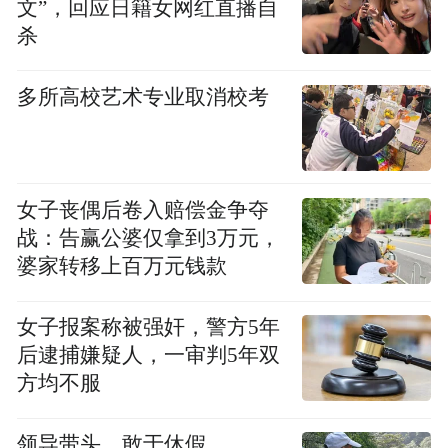
文”，回应日籍女网红直播自
在持续优化空间布局。根据佛事用品行业主
杀
要品类规划九大展区；在11万平展馆内划分
展示区块；方便客商观众根据自身采购需求
多所高校艺术专业取消校考
快速定位、集中选购，高效逛展。
今年春展首开“心视界艺术空间主题展”，这
女子丧偶后卷入赔偿金争夺
是一个分享设计美学，让好设计为生活增添
战：告赢公婆仅拿到3万元，
美好的佛禅艺术设计展。本届以“心视界艺术
婆家转移上百万元钱款
空间主题展”以“一境一心”为主题，甄选一批
艺术感觉独到的设计产品集中展示，鼓励佛
女子报案称被强奸，警方5年
后逮捕嫌疑人，一审判5年双
禅艺术在生活中的回归和创新，将东方美学
方均不服
元素、佛教文化的意境和内涵融合在艺术设
计中，提升产品的文化内涵与艺术价值。
领导带头，敢于休假