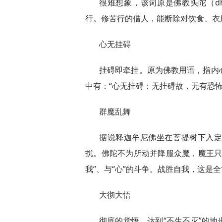
很难想象，该词原是佛教头陀（d
行。修苦行的僧人，能断除对饮食、衣
心无挂碍
挂碍即牵挂。原为佛教用语，指内
中有：“心无挂碍：无挂碍故，无有恐怖
群魔乱舞
据说释迦牟尼佛坐在菩提树下入
扰。佛陀不为所动并降服众魔，魔王只
我”、与“心”的斗争。战胜自我，这是
大彻大悟
彻底的觉悟，达到“不生不灭”的