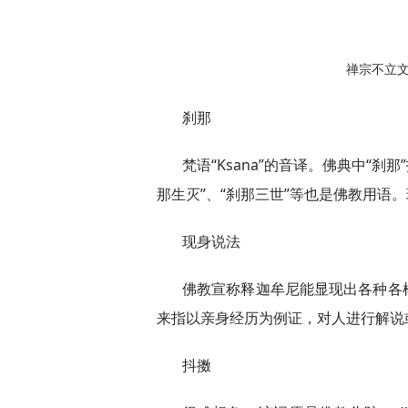
禅宗不立
刹那
梵语“Ksana”的音译。佛典中“刹
那生灭”、“刹那三世”等也是佛教用语。
现身说法
佛教宣称释迦牟尼能显现出各种各
来指以亲身经历为例证，对人进行解说
抖擞