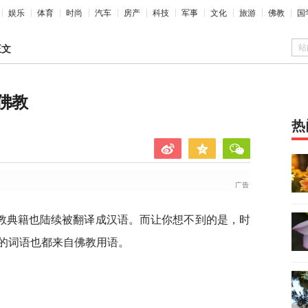
娱乐
体育
时尚
汽车
房产
科技
军事
文化
旅游
佛教
国
站
正文
佛教
热
教典籍也陆续被翻译成汉语。而让你想不到的是，时
的词语也都来自佛教用语。