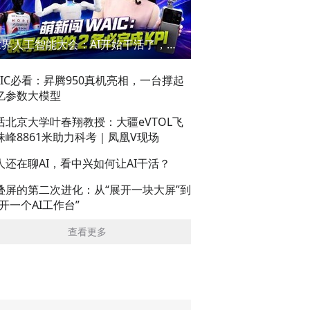
世界人工智能大会：AI开始干活了，但到底干的怎么样？萌新闯WAIC
AIC必看：昇腾950真机亮相，一台撑起
亿参数大模型
话北京大学叶春翔教授：大疆eVTOL飞
珠峰8861米助力科考｜凤凰V现场
人还在聊AI，看中兴如何让AI干活？
叠屏的第二次进化：从“展开一块大屏”到
展开一个AI工作台”
查看更多