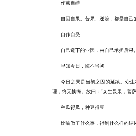
作茧自缚
自因自果。苦果、逆境，都是自己
自作自受
自己造下的业因，由自己承担后果
早知今日，悔不当初
今日之果是当初之因的延续。众生在
理，终无懊悔。故曰：“众生畏果，菩萨
种瓜得瓜，种豆得豆
比喻做了什么事，得到什么样的结果