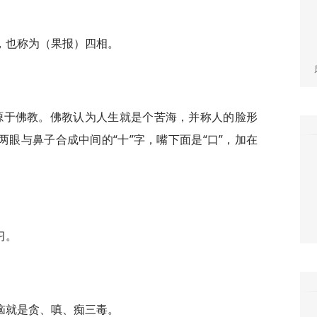
，也称为（果报）四相。
”源于佛教。佛教认为人生就是个苦海，并称人的脸形
两眼与鼻子合成中间的“十”字，嘴下面是“口”，加在
习。
恼就是贪、嗔、痴三毒。