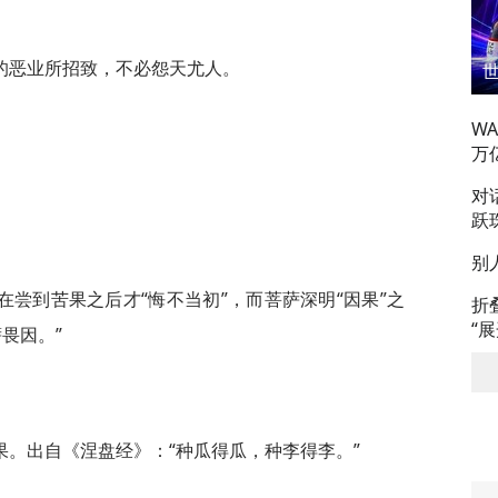
的恶业所招致，不必怨天尤人。
W
万
。
对
跃
别
尝到苦果之后才“悔不当初”，而菩萨深明“因果”之
折
“
畏因。”
。出自《涅盘经》：“种瓜得瓜，种李得李。”