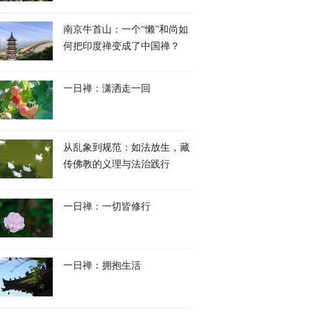
南京牛首山：一个“懒”和尚如
何把印度禅变成了中国禅？
一日禅：潇洒走一回
从乱象到规范：如法放生，藏
传佛教的义理与法治践行
一日禅：一切皆修行
一日禅：拥抱生活