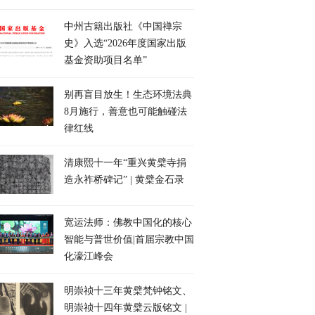
中州古籍出版社《中国禅宗
史》入选“2026年度国家出版
基金资助项目名单”
别再盲目放生！生态环境法典
8月施行，善意也可能触碰法
律红线
清康熙十一年“重兴黄檗寺捐
造永祚桥碑记” | 黄檗金石录
宽运法师：佛教中国化的核心
智能与普世价值|首届宗教中国
化濠江峰会
明崇祯十三年黄檗梵钟铭文、
明崇祯十四年黄檗云版铭文 |