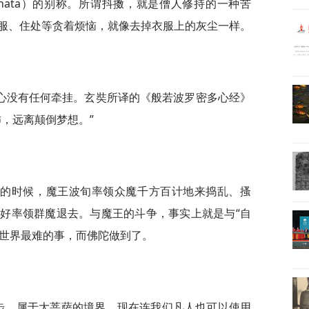
hata）的别称。所谓抖擞，就是僧人修持的一种苦
服、住处等贪着烦恼，就像去掉衣服上的灰尘一样。
心没有任何牵挂。玄奘所译的《般若波罗密多心经》
，远离颠倒梦想。”
定的时候，魔王波旬率领众魔千方百计地来捣乱、搔
好率领群魔退去。与魔王的斗争，事实上就是与“自
全世界最难的事，而佛陀做到了。
地步，属于大菩萨的境界。现在连我们凡人也可以使用