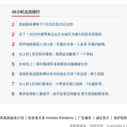
48小时点击排行
1
美副国务卿将于7月25日至26日访华
2
定了！2032年夏季奥运会主办城市为澳大利亚布里斯班
3
郑州地铁被困人员口述：车厢外水有一人多高 车厢内缺氧
4
在人间 | 亲历郑州暴雨：我用皮划艇救了一个孕妇
5
生命至上！第83集团军某旅紧急实施爆破分洪
6
美国常务副国务卿访华为何选在天津？外交部：两个原因
7
在人间 | 红绿灯被淹后，小男孩在路口指路，7位摄影师...
8
重庆姐弟坠亡案细节：凶手欲靠悲情蒙混 警方现场勘察发现...
凤凰新媒体介绍
投资者关系 Investor Relations
广告服务
诚征英才
保护隐
凤凰新媒体
版权所有
Copyright © 