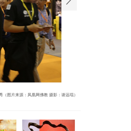
大秀（图片来源：凤凰网佛教 摄影：谢远琨）