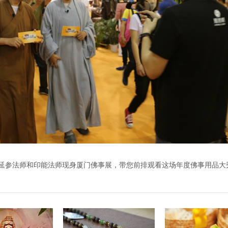
20日，延参法师和印能法师现身厦门佛事展，带您前排观看这场年度佛事用品