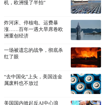
机，欧洲慢了半拍”
止听学，并受了五部大灌顶。1954年跟随能
海上师上五台山，依清定上师剃度出家，次
年依定慧和尚受比丘具足戒，从此在能海上
炸河床、停核电、运费暴
涨……百年一遇大旱席卷欧
师座下学修十三年。
洲重创经济
文革期间，智敏上师受到迫害，双小腿冻
一场被遗忘的战争，彻底杀
坏，不得已截肢致残。面对这极大的身心痛
红了眼
苦，智敏上师忍人所之难忍，行人之所难
行，对佛法之信心不退，弘法利生之心不
减。遣返回家，誓不还俗，坚持出家僧人必
“去中国化”上头，美国连金
修之诵戒、安居、持戒修行，念修功课背诵
属废料也不放过
不断，将多年所学之佛法，身处逆境而实
修。
美国国内掀起反AI中心浪