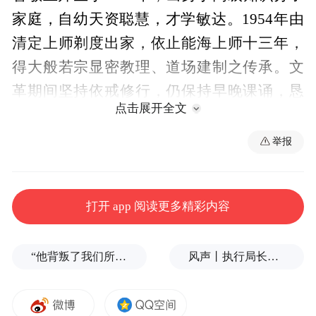
家庭，自幼天资聪慧，才学敏达。1954年由
清定上师剃度出家，依止能海上师十三年，
得大般若宗显密教理、道场建制之传承。文
革期间坚持依戒修行，仍保持早晚课诵，恳
点击展开全文
切礼佛。1983至1991年间，在闽南佛学院、
福建佛学院等佛学院讲授《俱舍论颂疏》。
举报
1992年之后，创办了三门、上虞多宝讲寺，
系统讲授了显密经论数十种。
打开 app 阅读更多精彩内容
智敏上师爱国爱教，信仰坚定，持戒精严。
一生着力研究《俱舍》《唯识二十论》《摄
“他背叛了我们所有人！”反特朗普右翼密会，拟推卡尔森备战2028大选
风声丨执行局长索贿和言语骚扰，更深的追问非常必要
大乘论》等显密经论，摄受了海内外大量信
众，培养了一批优秀僧才，公开出版了近四