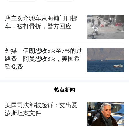
十册的《法幢文集》。他所摄受的信众为建
设和谐社会贡献了自己的力量，所培养的僧
店主劝奔驰车从商铺门口挪
才弘化一方，所留下的文集为教界的教学、
车，被打骨折，警方回应
研究提供了重要参考。他为正法久住倾注了
毕生的心血，为佛教事业的发展留下了一笔
外媒：伊朗想收5%至7%的过
宝贵的财富。
路费，阿曼想收3%，美国希
望免费
祈愿智敏上师早日乘愿再来，广利众生！
谨此讣闻。
热点新闻
智敏上师治丧委员会
美国司法部被起诉：交出爱
泼斯坦案文件
2017年8月6日