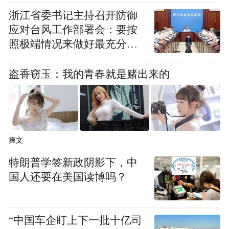
智敏上师生平简介：
浙江省委书记主持召开防御
应对台风工作部署会：要按
智敏上师，浙江杭州人，1927年出生于江苏
照极端情况来做好最充分的
苏州。1930年因父执教于上海复旦大学，遂
准备
随父走居上海。智敏上师德器不凡，少年时
盗香窃玉：我的青春就是赌出来的
代阅佛书，即茹素摈弃世俗一切娱乐事。
1944年，智敏上师18岁入上海大同大学(今上
海交通大学)学习。1948年至1951年，智敏上
爽文
师师从法相大家范古农居士研习法相唯识之
学，于上海法藏寺听天台宗大德兴慈法师和
特朗普学签新政阴影下，中
国人还要在美国读博吗？
静权法师讲经，于上海法相学社听杭州弥陀
寺方丈讲授《楞严经》。
“中国车企盯上下一批十亿司
1953年春，能海上师至沪讲经，智敏上师依