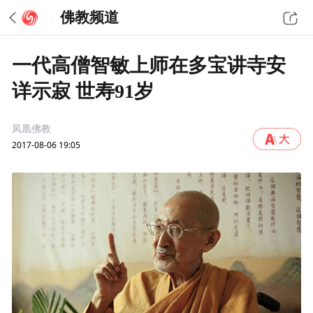
佛教频道
一代高僧智敏上师在多宝讲寺安
详示寂 世寿91岁
凤凰佛教
2017-08-06 19:05