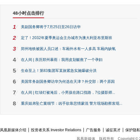
48小时点击排行
1
美副国务卿将于7月25日至26日访华
2
定了！2032年夏季奥运会主办城市为澳大利亚布里斯班
3
郑州地铁被困人员口述：车厢外水有一人多高 车厢内缺氧
4
在人间 | 亲历郑州暴雨：我用皮划艇救了一个孕妇
5
生命至上！第83集团军某旅紧急实施爆破分洪
6
美国常务副国务卿访华为何选在天津？外交部：两个原因
7
在人间 | 红绿灯被淹后，小男孩在路口指路，7位摄影师...
8
重庆姐弟坠亡案细节：凶手欲靠悲情蒙混 警方现场勘察发现...
凤凰新媒体介绍
投资者关系 Investor Relations
广告服务
诚征英才
保护隐
凤凰新媒体
版权所有
Copyright © 