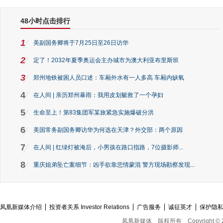
48小时点击排行
1
美副国务卿将于7月25日至26日访华
2
定了！2032年夏季奥运会主办城市为澳大利亚布里斯班
3
郑州地铁被困人员口述：车厢外水有一人多高 车厢内缺氧
4
在人间 | 亲历郑州暴雨：我用皮划艇救了一个孕妇
5
生命至上！第83集团军某旅紧急实施爆破分洪
6
美国常务副国务卿访华为何选在天津？外交部：两个原因
7
在人间 | 红绿灯被淹后，小男孩在路口指路，7位摄影师...
8
重庆姐弟坠亡案细节：凶手欲靠悲情蒙混 警方现场勘察发现...
凤凰新媒体介绍
投资者关系 Investor Relations
广告服务
诚征英才
保护隐
凤凰新媒体
版权所有
Copyright © 