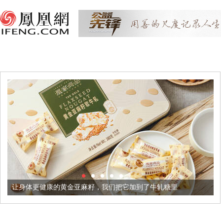
的黄金亚麻籽，我们把它加到了牛轧糖里
被列入佛家七宝的