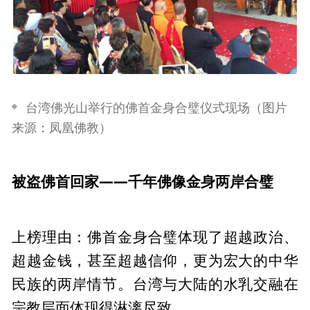
台湾佛光山举行的佛首金身合璧仪式现场（图片
来源：凤凰佛教）
被盗佛首回家——千年佛像金身两岸合璧
上榜理由：佛首金身合璧体现了超越政治、
超越金钱，甚至超越信仰，更为宏大的中华
民族的两岸情节。台湾与大陆的水乳交融在
宗教层面体现得淋漓尽致。