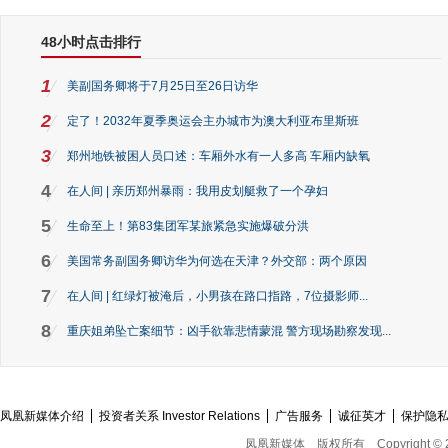
48小时点击排行
1
美副国务卿将于7月25日至26日访华
2
定了！2032年夏季奥运会主办城市为澳大利亚布里斯班
3
郑州地铁被困人员口述：车厢外水有一人多高 车厢内缺氧
4
在人间 | 亲历郑州暴雨：我用皮划艇救了一个孕妇
5
生命至上！第83集团军某旅紧急实施爆破分洪
6
美国常务副国务卿访华为何选在天津？外交部：两个原因
7
在人间 | 红绿灯被淹后，小男孩在路口指路，7位摄影师...
8
重庆姐弟坠亡案细节：凶手欲靠悲情蒙混 警方现场勘察发现...
凤凰新媒体介绍
投资者关系 Investor Relations
广告服务
诚征英才
保护隐
凤凰新媒体
版权所有
Copyright © 