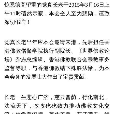
惊悉德高望重的觉真长老于2015年3月16日上
午11时磕然示寂，本会仝人至为悲恸，谨致
深切弔唁！
觉真长老早年应本会邀请来港，先后担任香
港佛教僧伽学院执行副院长、《世界佛教论
坛》杂志总编辑、香港佛教联合会宗教事务
监督等职，与香港佛教结下殊胜法缘，为本
会会务的发展壮大作出了宝贵贡献。
长老一生悲心广济，慈云普荫，行化南北，
法流天下，孜孜矻矻致力推动佛教文化交