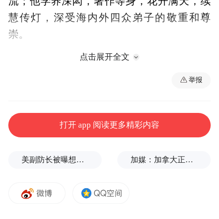
流；他学养深闳，著作等身，花开满天，续
慧传灯，深受海内外四众弟子的敬重和尊
崇。
点击展开全文
一代高僧化缘已尽，娑婆界内遽丧导师，众
举报
生福薄痛失依怙，惟其慈悲风范、道德文章
将流芳史册，永远为后人所怀念和景仰。祈
愿长老不捨大悲，不弃众苦，倒驾慈航，乘
打开 app 阅读更多精彩内容
愿再来，教化众生，广度迷情。
美副防长被曝想访华，“非常执着”
加媒：加拿大正与美国商讨，以贸易让步换取部分关税减免

香港佛教联合会会长释智慧