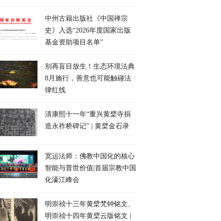
中州古籍出版社《中国禅宗
史》入选“2026年度国家出版
基金资助项目名单”
别再盲目放生！生态环境法典
8月施行，善意也可能触碰法
律红线
清康熙十一年“重兴黄檗寺捐
造永祚桥碑记” | 黄檗金石录
宽运法师：佛教中国化的核心
智能与普世价值|首届宗教中国
化濠江峰会
明崇祯十三年黄檗梵钟铭文、
明崇祯十四年黄檗云版铭文 |