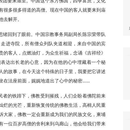
表团要来庙里。中国这个东方佛国，四季富庶，文化
有很多很多得道的高僧。现在中国的客人就要来到庙
他去解开。
思绪回到了眼前。中国宗教事务局副局长陈宗荣带队
，走进寺院，所有僧众列队夹道相迎，来自中国的宾
贵的客人，点燃油灯，为众生祈福，念诵《吉祥经》
能表达出长老的心意，因为在他的心中埋藏着一个秘
人的故事，在今天这个特殊的日子里，我要把它讲述
坐在法座前面，娓娓地道出了心中的秘密……
民者的铁蹄下，佛教受到摧残，人们企盼着佛陀前来
灿烂的光芒，重新恢复传统的佛教生活，高棉人民重
诉大家，佛教一定会重新成为我们的民族文化，柬埔
有一位百岁高僧的舍利来到乌廊山，他会给我们带来