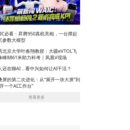
世界人工智能大会：AI开始干活了，但到底干的怎么样？萌新闯WAIC
AIC必看：昇腾950真机亮相，一台撑起
亿参数大模型
话北京大学叶春翔教授：大疆eVTOL飞
珠峰8861米助力科考｜凤凰V现场
人还在聊AI，看中兴如何让AI干活？
叠屏的第二次进化：从“展开一块大屏”到
展开一个AI工作台”
查看更多