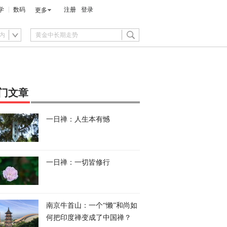
学
数码
注册
登录
更多
内
门文章
一日禅：人生本有憾
一日禅：一切皆修行
南京牛首山：一个“懒”和尚如
何把印度禅变成了中国禅？