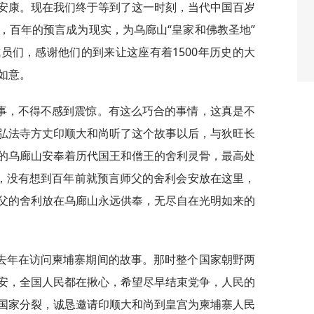
安康。现在我们终于等到了这一时刻，当代中国百岁
，百年的预言成为现实，为乌廊山“皇家和佛教圣地”
员们，感谢他们的到来让这座有着1500年历史的大
如意。
事，不得不感到震惊。有这么巧合的事情，这真是不
弘法寺方丈印顺大和尚听了这个故事以后，与狄旺长
的乌廊山安奉着历代国王和僧王的舍利灵骨，最高处
利，没有想到百年前就预言师父的舍利会安放在这里，
父的舍利放在乌廊山永远供奉，无尽自在光明如来的
去年在访问柬埔寨期间的故事。那时整个国家朝野两
安，全国人民都在揪心，希望尽早结束党争，人民的
国家分裂，诚恳邀请印顺大和尚到皇宫为柬埔寨人民