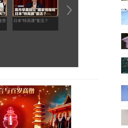
连营
日本“特高课”复活？
欧盟前外长：欧洲团结已
何亮
死
中国