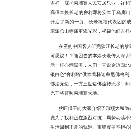
吉祥，庇护柬埔寨人民安居乐业，祥和
高僧本焕长老的舍利即将安奉于乌廊山
开启了新的一页。长老祝福代表团的成
宗派总山寺庙更添光彩，祝福他们吉祥
在座的中国客人听完狄旺长老的故
可思议！？随团去的本焕长老传人深圳
老一样心潮澎湃，人们一直说金边西北
银白色“舍利塔”供奉着释迦牟尼佛舍
佛法无边，十方三世诸佛流转无尽，师
光芒将普照柬埔寨大地。
狄旺僧王向大家介绍了印顺大和尚
党为了权利正在激烈对抗，局势动荡不
生活回到正常的轨道。柬埔寨皇室担心