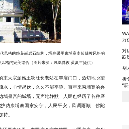
W
万
对
隋代风格的纯花岗岩石结构，塔刹采用柬埔寨南传佛教风格的
跃
风格的完美结合（图片来源：凤凰佛教 黄夏年提供）
别
龄的柬大宗派僧王狄旺长老站在寺庙门口，热切地盼望
折
“
流水，心情起伏，久久不能平静。百年来柬埔寨的兴
边城皇宫的城墙，无声地静默，人民也经历了各种磨
陀护佑柬埔寨国家安宁，人民平安，风调雨顺，佛陀
加持。