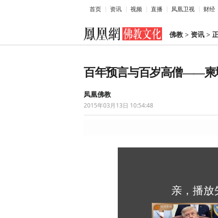
首页
资讯
视频
直播
凤凰卫视
财经
佛教
>
资讯
>
百年预言与百岁高僧——柬
凤凰佛教
2015年03月13日 10:54:48
亲，播放