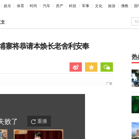
娱乐
体育
时尚
汽车
房产
科技
军事
文化
旅游
佛教
国
站
正文
埔寨将恭请本焕长老舍利安奉
热
失败
了
重播