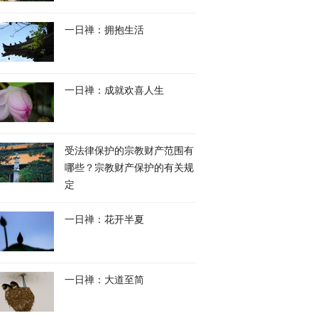
一日禅：拥抱生活
亮：救越南船员显示
解放军黄岩岛军事演训
约旦召开阿拉伯与伊
在南海执法能力
迎头痛击菲律宾频挑衅
国家部长级会议
一日禅：成就欢喜人生
受法律保护的宗教财产范围有
哪些？宗教财产保护的有关规
定
一日禅：花开半夏
一日禅：大道至简