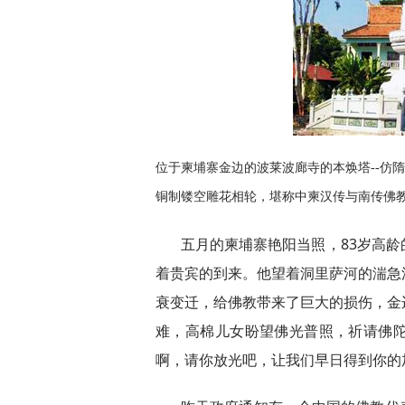
位于柬埔寨金边的波莱波廊寺的本焕塔--仿
铜制镂空雕花相轮，堪称中柬汉传与南传佛教
五月的柬埔寨艳阳当照，83岁高
着贵宾的到来。他望着洞里萨河的湍急
衰变迁，给佛教带来了巨大的损伤，金
难，高棉儿女盼望佛光普照，祈请佛
啊，请你放光吧，让我们早日得到你的