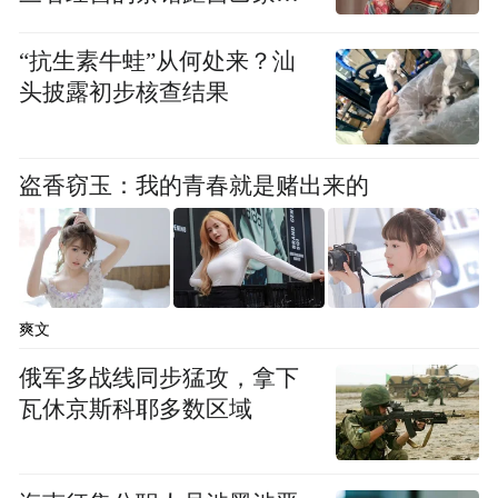
早并不是藏族，只是繁衍至大师这一辈，才
行仅15分钟
完全形成了藏族这个民族成份。对此，才旦
“抗生素牛蛙”从何处来？汕
夏茸活佛在《自传》中这样写道：“我的祖先
头披露初步核查结果
是汉族，到父辈为汉、藏相合，本人则从语
言、文字、风俗习惯以及地域等而言，当属
盗香窃玉：我的青春就是赌出来的
藏族”。这是大师对自己族属的充分肯定。而
且，他始终以藏族所独具的民族心理素质在
安多丹斗地区从事完善和弘扬佛教文化的崇
高事业，并一向得到藏、汉、土族人民的尊
爽文
敬。
俄军多战线同步猛攻，拿下
瓦休京斯科耶多数区域
才旦夏茸三岁时，原才旦夏茸活佛所属“噶哇
卡周”六部神庄教民组成的寻访转世灵童人