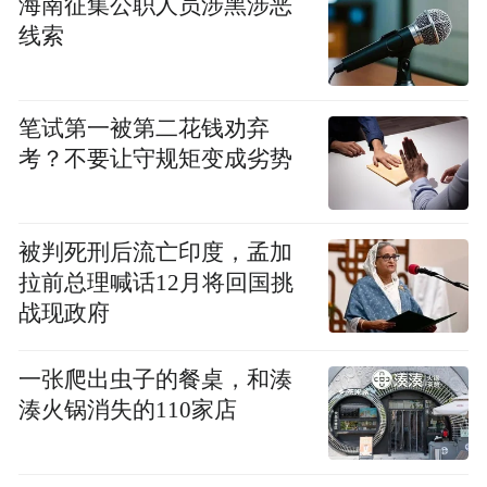
海南征集公职人员涉黑涉恶
马，辗转来到循化今积石镇，准备为其查验
线索
认定。但因他出生於汉族血统家庭而另寻五
名孩子造书上呈当时在化隆夏琼寺修法的夏
笔试第一被第二花钱劝弃
玛尔班智达认选。后夏玛尔班智达退回报
考？不要让守规矩变成劣势
文，并言明内无人选。回去再寻。在无可奈
何的情况下，寻访队不得不把杨家男孩上报
认定。数日后，才旦夏茸才被正式确认为上
被判死刑后流亡印度，孟加
辈才旦夏茸活佛的转世灵童。
拉前总理喊话12月将回国挑
战现政府
年及六岁，按藏传佛教格鲁派教义程序，母
一张爬出虫子的餐桌，和湊
寺才旦噶丹夏智林寺将小灵童迎入寺内并举
湊火锅消失的110家店
行了隆重的坐床典礼。据说，年幼的活佛行
将去才旦寺坐床时，父母特为他制作了一个