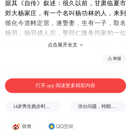
据其《自传》叙述：很久以前，甘肃临夏市
郊大杨家庄，有一个名叫杨功林的人，来到
循化今道帏定居，遂娶妻，生有一子，取名
杨羽。杨羽成人后，娶同仁隆务托家的一位
女子作妻，始居循化城。清朝同治六年（公
点击展开全文
元1867年），循化发生回族新、旧教派之
举报
争，杨羽作为上层官员，妥善解决处理了这
些矛盾。由此，声名大振，在民间极有威
望。杨羽有三子，其中杨永才又名才让东智
打开 app 阅读更多精彩内容
的，即是才旦夏茸活佛的祖父。他们都受过
良好的汉文化训练，精通汉文及数学、地理
14岁男生跑步时心脏骤停，后被鉴定为“器质性痴呆”，家属质疑校方失责
涉台问题，特朗普的教训还没吃够
等知识，是当时促进社会发展的进步人物。
祖父才让东智自幼成长在藏族之乡，崇信佛