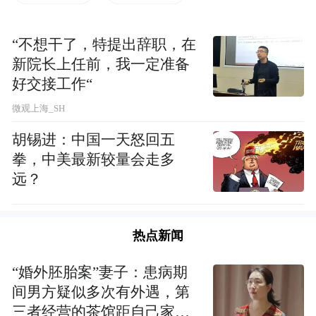
教，学习佛法。他为人忠贞、诚实，热情豁
达；善於言辞，是非分明，后被循化厅委以
“不想干了，特提出辞职，在
总爷之重任。夏玛尔班智达在《香萨传》中
新院长上任前，我一定准备
赞扬他说：“那时由于循化厅有一位为民办
好交接工作“
事，主持公道的官员，故多年未发生任何乱
微观上海_SH
子”。才让东智之妻才吉，出生於热贡（今同
胡锡进：中国一天怒回五
仁）地方，其子罗桑扎西，幼年学文，后入
拳，中美最新较量会走多
由上辈才旦夏茸活佛奉皇帝之命征选的军
远？
队。15岁时与拉毛太结成伉俪。拉毛太系山
西太原市一位名医的后代。他们就是才旦夏
热点新闻
茸活佛的生身父母。
“婚外胚胎案”妻子：患病期
间男方疑似多次有外遇，第
追溯才旦夏茸活佛的家族渊源，其实他们最
三者经营的茶馆距自己家步