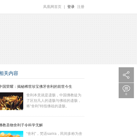
凤凰网首页
|
登录
注册
相关内容
中国荣耀：揭秘稀世珍宝佛牙舍利的前世今生
0
舍利本意就是遗骸，中国佛教徒为
了区别凡人的遗骸与佛祖的遗骸，
将“舍利”特指佛祖的遗骸。
佛教圣物舍利子令科学无解
“舍利”，梵语sarira，民间多称为舍