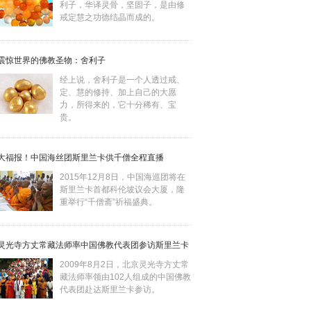
利子，华译灵骨，坚固子，是由修
戒定慧之功德结晶而成的。
震惊世界的佛教圣物：舍利子
经上说，舍利子是一个人透过戒、
定、慧的修持、加上自己的大愿
力，所得来的，它十分稀有、宝
贵。
大福报！中国海丝团斯里兰卡供千僧全程直播
2015年12月8日，中国海巡团将在
斯里兰卡首都科伦坡议会大厦，隆
重举行“千僧斋”祈福盛典。
灵光寺方丈常藏法师率中国佛教代表团参访斯里兰卡
2009年8月2日，北京灵光寺方丈常
藏法师率领由102人组成的中国佛教
代表团赴达斯里兰卡参访。