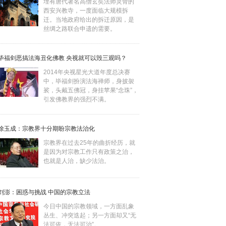
埋有唐代著名高僧玄奘法师灵骨的
西安兴教寺，一度面临大规模拆
迁。当地政府给出的拆迁原因，是
丝绸之路联合申遗的需要。
毕福剑恶搞法海丑化佛教 央视就可以毁三观吗？
2014年央视星光大道年度总决赛
中，毕福剑扮演法海禅师，身披袈
裟，头戴五佛冠，身挂苹果“念珠”，
引发佛教界的强烈不满。
徐玉成：宗教界十分期盼宗教法治化
宗教界在过去25年的曲折经历，就
是因为对宗教工作只有政策之治，
也就是人治，缺少法治。
刘澎：困惑与挑战 中国的宗教立法
今日中国的宗教领域，一方面乱象
丛生、冲突迭起；另一方面却又“无
法可依，无法可治”。