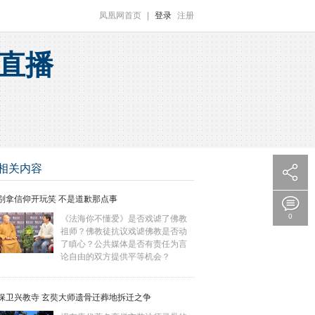
凤凰网首页
|
登录
注册
直播
相关内容
别拿信仰开玩笑 不是道歉那点事
0
《法海你不懂爱》是否戏谑了佛教
祖师？佛教徒抗议戏谑佛教是否动
了瞋心？公共媒体是否有责任为言
论自由的双方提供平等机会？
保卫兴教寺 玄奘大师遗骨迁葬地拆迁之争