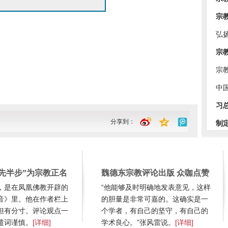
宗
弘
宗
宗
中
习
分享到：
制
先半步”为宗教正名
魏德东宗教评论出版 众咖点赞
，是在凤凰佛教开辟的
“他能够及时明确地发表意见，这样
音》里。他在作者栏上
的胆量是非常可嘉的。这确实是一
但有分寸。评论观点一
个学者，有自己的坚守，有自己的
遣词谨慎。
[详细]
学术良心。”张风雷说。
[详细]