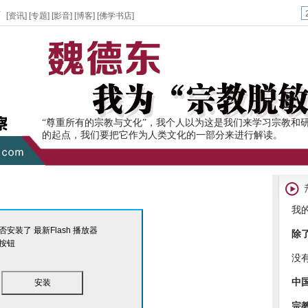
页
[
资讯
] [
专题
] [
影音
] [
博客
] [
佛学书店
]
“尊重所有的宗教与文化”，我个人以为这是我们来学习宗教和
的起点，我们要把它作为人类文化的一部分来进行解读。
我
安装了 最新Flash 播放器
除
按钮
没
中
安装
宗