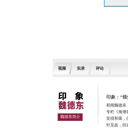
视频
实录
评论
印象：“领
初闻魏德东
专栏《海潮
魏德东简介
笑得和蔼，
针见血，但