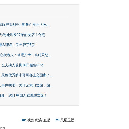
 已有8只中毒身亡 狗主人抱...
 与为他理发17年的女店主合照
新衣理发：又年轻了5岁
心梗老人：曾是护士，当时只想...
丈夫揍人被拘10日赔偿20万
：果然优秀的小哥哥都上交国家了...
事件哽咽：为什么我们爱国，国...
每开一次口 中国人就更加爱国了
视频
·
纪实
·
直播
凤凰卫视
ved.