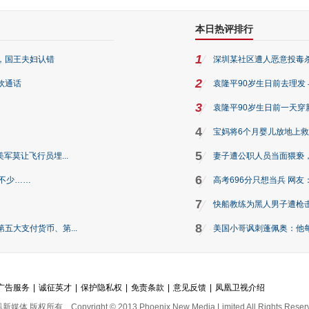
本日热评排行
1
，国王夫妇认错
深圳某社区遭人恶意投毒杀狗
2
钦通话
袁隆平90岁生日前去理发
3
袁隆平90岁生日前一天穿
4
宝妈将6个月婴儿放地上救
5
军莫让飞行员埋...
妻子遭公职人员当面猥亵，
6
不少……
高考696分只想当兵 网友
7
快船教练为黑人男子遭枪击
8
五大支付货币、第...
美国小哥讽刺蓬佩奥：他
广告服务
|
诚征英才
|
保护隐私权
|
免责条款
|
意见反馈
|
凤凰卫视介绍
凰新媒体 版权所有
Copyright © 2013 Phoenix New Media Limited All Rights Reser