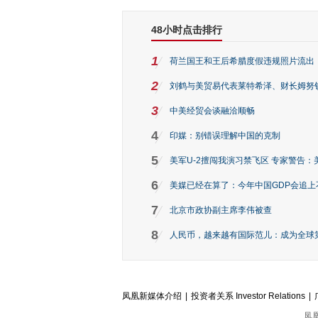
48小时点击排行
1
荷兰国王和王后希腊度假违规照片流出
2
刘鹤与美贸易代表莱特希泽、财长姆努
3
中美经贸会谈融洽顺畅
4
印媒：别错误理解中国的克制
5
美军U-2擅闯我演习禁飞区 专家警告：美
6
美媒已经在算了：今年中国GDP会追上
7
北京市政协副主席李伟被查
8
人民币，越来越有国际范儿：成为全球第
凤凰新媒体介绍
|
投资者关系 Investor Relations
|
凤