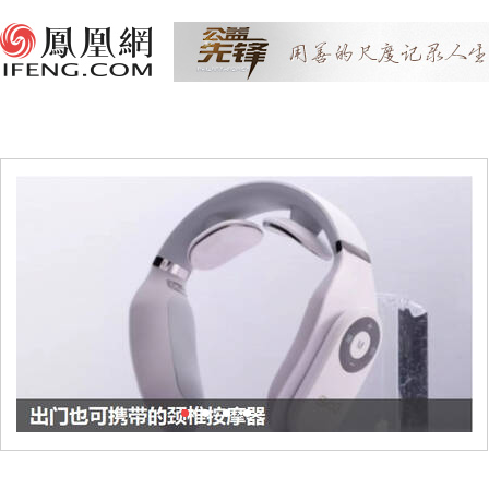
1
2
3
4