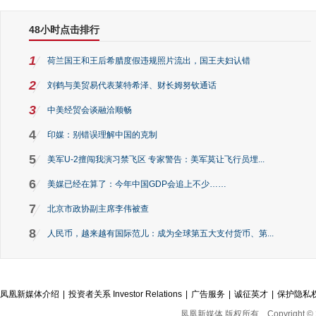
48小时点击排行
1
荷兰国王和王后希腊度假违规照片流出，国王夫妇认错
2
刘鹤与美贸易代表莱特希泽、财长姆努钦通话
3
中美经贸会谈融洽顺畅
4
印媒：别错误理解中国的克制
5
美军U-2擅闯我演习禁飞区 专家警告：美军莫让飞行员埋...
6
美媒已经在算了：今年中国GDP会追上不少……
7
北京市政协副主席李伟被查
8
人民币，越来越有国际范儿：成为全球第五大支付货币、第...
凤凰新媒体介绍
|
投资者关系 Investor Relations
|
广告服务
|
诚征英才
|
保护隐私
凤凰新媒体 版权所有
Copyright © 2