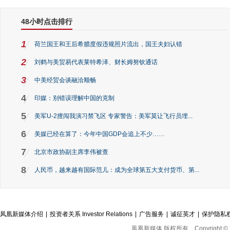
48小时点击排行
1
荷兰国王和王后希腊度假违规照片流出，国王夫妇认错
2
刘鹤与美贸易代表莱特希泽、财长姆努钦通话
3
中美经贸会谈融洽顺畅
4
印媒：别错误理解中国的克制
5
美军U-2擅闯我演习禁飞区 专家警告：美军莫让飞行员埋...
6
美媒已经在算了：今年中国GDP会追上不少……
7
北京市政协副主席李伟被查
8
人民币，越来越有国际范儿：成为全球第五大支付货币、第...
凤凰新媒体介绍
|
投资者关系 Investor Relations
|
广告服务
|
诚征英才
|
保护隐私
凤凰新媒体 版权所有
Copyright © 2