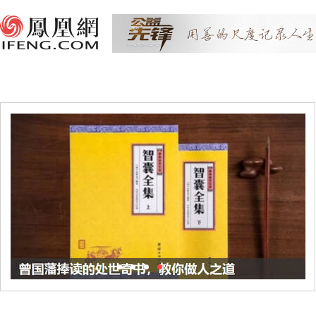
1
2
3
4