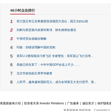
48小时点击排行
1
荷兰国王和王后希腊度假违规照片流出，国王夫妇认错
2
刘鹤与美贸易代表莱特希泽、财长姆努钦通话
3
中美经贸会谈融洽顺畅
4
印媒：别错误理解中国的克制
5
美军U-2擅闯我演习禁飞区 专家警告：美军莫让飞行员埋...
6
美媒已经在算了：今年中国GDP会追上不少……
7
北京市政协副主席李伟被查
8
人民币，越来越有国际范儿：成为全球第五大支付货币、第...
凤凰新媒体介绍
|
投资者关系 Investor Relations
|
广告服务
|
诚征英才
|
保护隐私
凤凰新媒体 版权所有
Copyright © 2