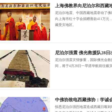
上海佛教界向尼泊尔和西藏地
尼泊尔地震、中国西藏地震牵动了佛教
向上海市红十字会捐赠善款411万元
藏受灾地区。
尼泊尔强震 佛光救援队28日
尼泊尔强震灾情惨重，国际佛光会救
间，将于4月28日一早搭华航前往赈
中佛协致电西藏佛协：学诚
惊悉尼泊尔强烈地震造成西藏日喀则