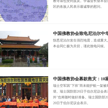
教寺庙也受到波及。学诚会长暨本会
区的各族人民表示最诚挚的慰问。
中国佛教协会致电尼泊尔中
惊悉尼泊尔发生强烈地震，造成重大
本会同仁极为关切，谨此致电问候。
中国佛教协会募款救灾：10家
瑞士空军因"下班"而未能护航一架
堪。瑞士国防部20日于伯尔尼议会表
外"也将随时做好准备。瑞士国防部2
20日于伯尔尼议会表示。