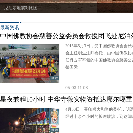
尼泊尔地震对比图
最新资讯
中国佛教协会慈善公益委员会救援团飞赴尼泊
2015年5月3日，受中国佛教协会
会主任明生法师委托，由中国佛教协
任肖占军率领的中国佛教协会慈善公
都国际
05-03 11:08
星夜兼程10小时 中华寺救灾物资抵达廓尔噶
4月30日，受印顺大和尚的委托，明
经过十余个小时的长途跋涉，到达阔