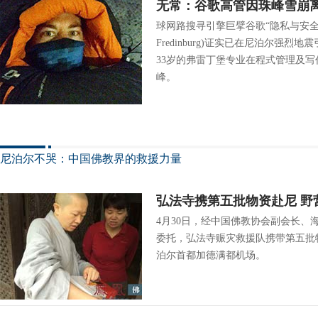
无常：谷歌高管因珠峰雪崩离
球网路搜寻引擎巨擘谷歌“隐私与安全”
Fredinburg)证实已在尼泊尔强
33岁的弗雷丁堡专业在程式管理及
峰。
尼泊尔不哭：中国佛教界的救援力量
弘法寺携第五批物资赴尼 野
4月30日，经中国佛教协会副会长、
委托，弘法寺赈灾救援队携带第五批
泊尔首都加德满都机场。