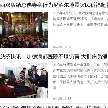
西双版纳总佛寺举行为尼泊尔地震灾民祈福超
2015年4月28日，西双版纳总佛寺
地震灾区难民诵经祈福，捐赠善款，
区民众早日度过难关，重建美好家园。 
04-30 14:31
慈济快讯：加德满都医院不堪负荷 大批伤员涌
尼泊尔强震造成严重死伤，目前，偏
而首都加德满都的情况也不容乐观，
医疗团进入加德满都后了解到，当地
够，医院里人满为患，医护人员忙的
荷。
04-29 13:58