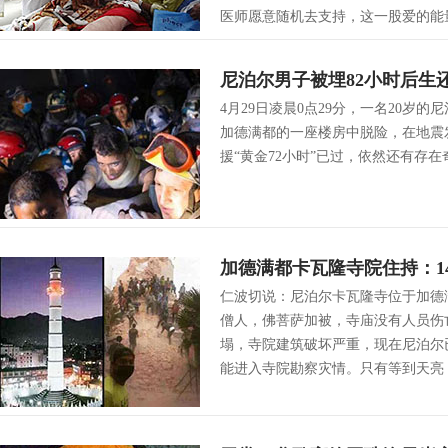
医师愿意随机去支持，这一股爱的能
尼泊尔男子被埋82小时后生
4月29日凌晨0点29分，一名20岁
加德满都的一座楼房中脱险，在地震
援“黄金72小时”已过，依然还有存
加德满都卡瓦隆寺院住持：1
仁波切说：尼泊尔卡瓦隆寺位于加德
僧人，佛菩萨加被，寺庙没有人员伤亡
塌，寺院建筑破坏严重，现在尼泊尔
能进入寺院勘察灾情。只有等到天亮