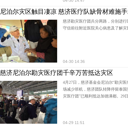
04-30 14:47
尼泊尔灾区触目凄凉 慈济医疗队缺骨材难施手
慈济勘灾医疗团兵分两路，分别进行
守信前往附近医院关心病患及了解灾
04-30 14:36
慈济尼泊尔勘灾医疗团千辛万苦抵达灾区
4月27日，慈济基金会尼泊尔“勘灾医
场减少班机，慈济团队转降停留泰国曼
灾医疗团”已顺利抵达加德满都。29
04-29 11:51