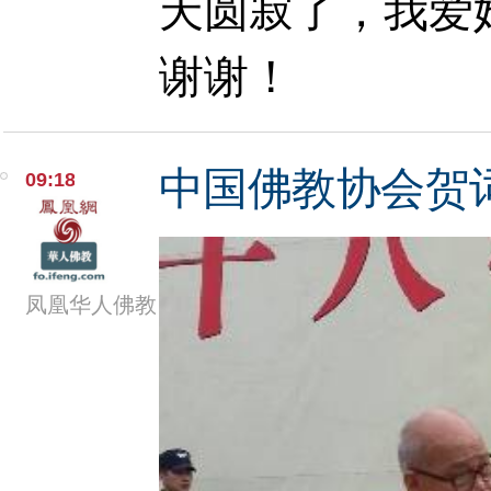
天圆寂了，我爱
谢谢！
中国佛教协会贺
09:18
凤凰华人佛教