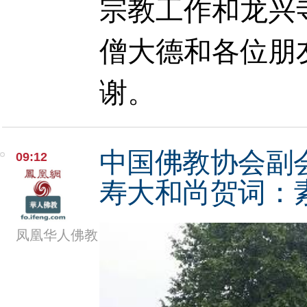
宗教工作和龙兴
僧大德和各位朋
谢。
中国佛教协会副
09:12
寿大和尚贺词：
凤凰华人佛教