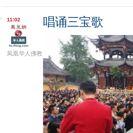
唱诵三宝歌
11:02
凤凰华人佛教