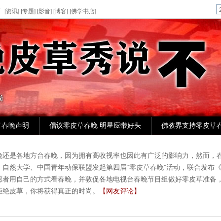
页
[
资讯
] [
专题
] [
影音
] [
博客
] [
佛学书店
]
草春晚声明
倡议零皮草春晚 明星应带好头
佛教界支持零皮草
晚还是各地方台春晚，因为拥有高收视率也因此有广泛的影响力，然而，春
自然大学、中国青年动保联盟发起第四届“零皮草春晚”活动，联合发布《
愿者用自己的方式看春晚，并敦促各地电视台春晚节目组做好零皮草准备
拒绝皮草，你将获得真正的时尚。
【网友评论】