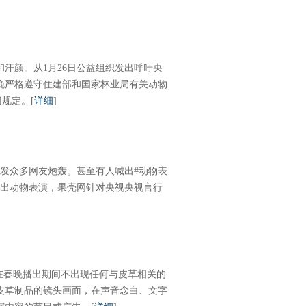
汗颜。从1月26日公益组织发出呼吁央
晚严格遵守住建部和国家林业局有关动物
门规定。
[
详细
]
引发众多网友炮轰。甚至有人喊出#动物表
播出动物表演，果壳网针对央视央视言行
在春晚播出期间不出现任何与皮草相关的
皮草制品的镜头画面，在声音念白、文字