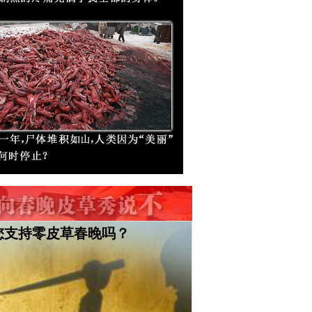
您支持零皮草春晚吗？