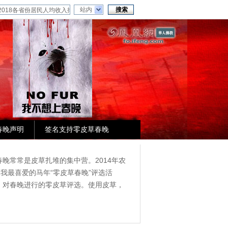
站内
春晚声明
签名支持零皮草春晚
晚常常是皮草扎堆的集中营。2014年农
我最喜爱的马年“零皮草春晚”评选活
，对春晚进行的零皮草评选。使用皮草，