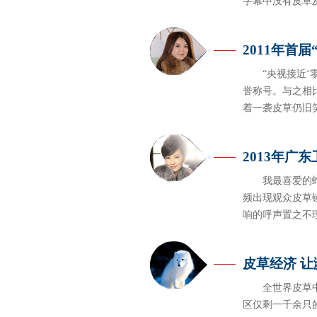
字幕中没有皮草
2011年首届
“央视接近‘
誉称号。与之相
着一袭皮草仍旧
2013年广
我最喜爱的蛇
频出现观众皮草
响的呼声置之不
皮草经济 
全世界皮草
区仅剩一千余只