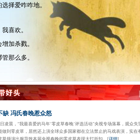
的选择爱咋咋地。
，我喜欢。
会增加杀戮。
哪管那么多。
不缺 冯氏春晚惹众怒
月31日凌晨，“我最喜爱的马年‘零皮草春晚’评选活动”央视专场落幕，观
能做到零皮草，居然还上演全球众多国家都在立法禁止的马戏表演，实在有
皮草领演出服导致本届央视春晚的零皮草表现大打折扣。
[
详细
]