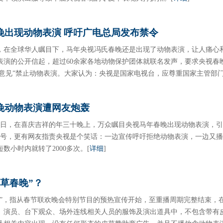
晚出现动物表演 呼吁广电总局发布禁令
，在全球华人瞩目下，马年央视冯氏春晚还是出现了动物表演，让人痛心和
表演的公开信起，超过60余家各地动物保护团体就联名发声，要求央视春
和“意见”禁止动物表演。大家认为：央视是国家电视台，应尊重国家主管部
晚动物表演遭网友炮轰
1月31日，在喜庆吉祥的年三十晚上，万众瞩目央视马年春晚出现动物表演，
口号，更有网友指责央视是个笑话：一边宣传呼吁拒绝动物表演，一边又
数小时内就转了2000多次。
[
详细
]
草春晚”？
晚”，指从春节联欢晚会特别节目的预热宣传开始，至重播周期完整结束，
、演员、台下观众、场外连线相关人员的服饰及演出道具中，不包含带有