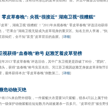
及相关内容出现，没有任何形态的皮草赞助商广告。并且不播放含动物表
“ 零皮草春晚”: 央视“很接近” 湖南卫视“很糟糕”
零皮草’，湖南卫视‘很糟糕’！”2011年央视春晚“ 零皮草春晚”评选活动获
比，“芒果台”湖南卫视无疑成为皮草现身的重灾区。知名主持人李湘，“快
笑容灿烂，全不知“富贵”皮草背后的血腥。
[
详细
]
东卫视获得“血春晚”称号 赵雅芝着皮草登榜
年2013‘零皮草春晚’评选活动，其中广东卫视更是跌破了80分，“肥妈”
镜头，获得“血春晚”称号实至名归。另江苏卫视因赵雅芝身披皮草录制节
理，最终获得本次“零皮草春晚”倒数第二。
[
详细
]
让濒危动物灭绝
中有15%来自野外猎取，一件紫貂大衣需要50只紫貂，猎杀4只以上属于特
的一级保护动物紫貂在短短数月内就被屠杀一百多只。“皮草经济”催生野