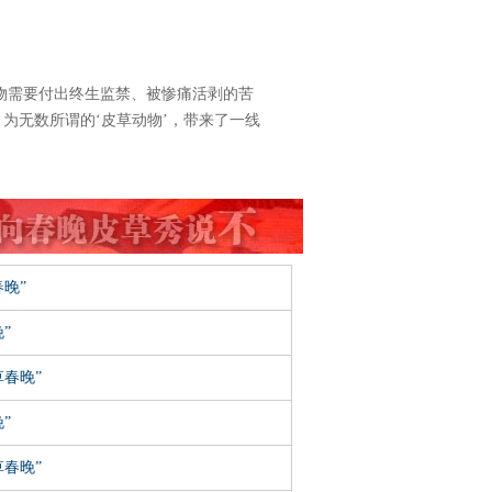
物需要付出终生监禁、被惨痛活剥的苦
为无数所谓的‘皮草动物’，带来了一线
晚”
”
春晚”
”
春晚”