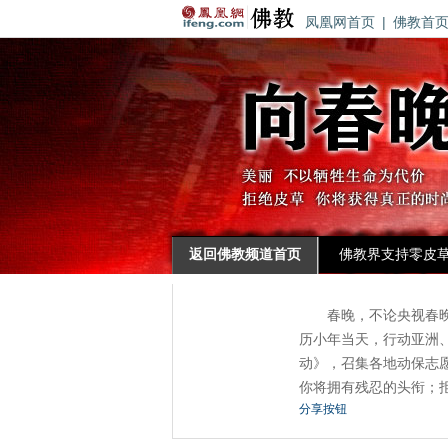
凤凰网首页
|
佛教首
返回佛教频道首页
佛教界支持零皮
春晚，不论央视春
历小年当天，行动亚洲、
动》，召集各地动保志
你将拥有残忍的头衔；
分享按钮