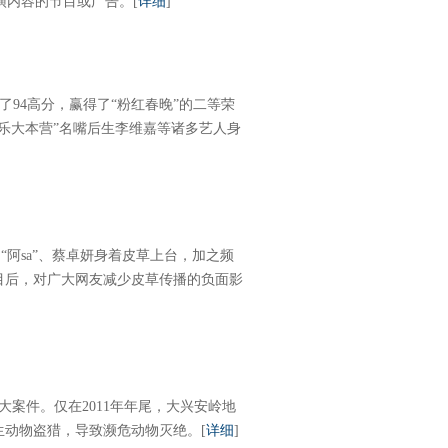
演内容的节目或广告。
[
详细
]
得了94高分，赢得了“粉红春晚”的二等荣
乐大本营”名嘴后生李维嘉等诸多艺人身
、“阿sa”、蔡卓妍身着皮草上台，加之频
目后，对广大网友减少皮草传播的负面影
大案件。仅在2011年年尾，大兴安岭地
生动物盗猎，导致濒危动物灭绝。
[
详细
]