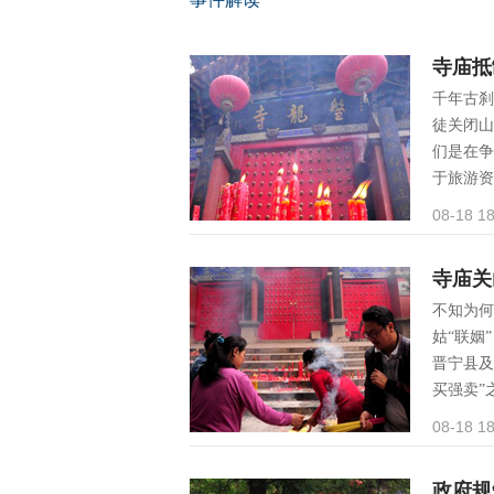
寺庙抵
千年古刹
徒关闭山
们是在争
于旅游资
08-18 18
寺庙关
不知为何
姑“联姻
晋宁县及
买强卖”
08-18 18
政府规