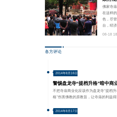
佛家寺庙
在这样的
色，尽管
台，经济
08-18 18
各方评论
2014年8月16日
警惕盘龙寺“提档升格”暗中商
不把寺庙商业化应该作为盘龙寺“提档升
格”伤害佛教的原教旨，让寺庙的利益
2014年8月17日