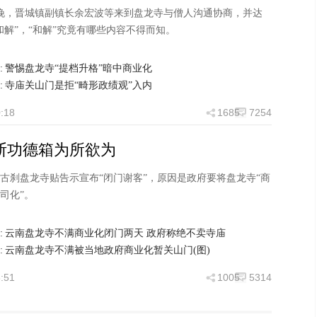
日晚，晋城镇副镇长余宏波等来到盘龙寺与僧人沟通协商，并达
和解”，“和解”究竟有哪些内容不得而知。
:
警惕盘龙寺“提档升格”暗中商业化
:
寺庙关山门是拒“畸形政绩观”入内
:18
1685
7254
断功德箱为所欲为
古刹盘龙寺贴告示宣布“闭门谢客”，原因是政府要将盘龙寺“商
司化”。
:
云南盘龙寺不满商业化闭门两天 政府称绝不卖寺庙
:
云南盘龙寺不满被当地政府商业化暂关山门(图)
:51
1005
5314