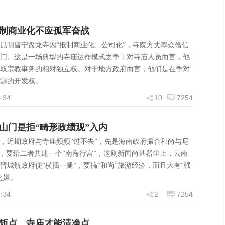
制商业化不应孤军奋战
昆明晋宁盘龙寺因“抵制商业化、公司化”，寺院方丈率众僧信
门。这是一场典型的寺庙运作模式之争：对寺庙人员而言，他
取宗教事务的相对独立权。对于地方政府而言，他们是在争对
源的开发权。
:34
10
7254
山门是拒“畸形政绩观”入内
，近期政府与寺庙频频“过不去”，先是海南政府撮合和尚与尼
”，要给二者共建一个“南海行宫”，这则新闻尚甚嚣尘上，云南
晋城镇政府便“横插一腿”，要搞“和尚”旅游经济，而且大有“强
之嫌。
:34
2
7254
矩点，寺庙才能清净点