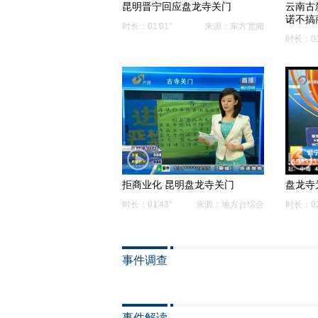
昆明晋宁回应盘龙寺关门
云南古
诺不搞
时长：01'01''
来源：东方宽频
时长：01'
拒商业化 昆明盘龙寺关门
盘龙寺
时长：01'43''
来源：地方台综合
时长：02'
事件调查
事件解读