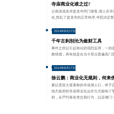
寺庙商业化谁之过?
云南滇池东岸盘龙寺闭门谢客,僧人在寺
化,扰乱了盘龙寺的正常秩序,寺院决定
2014年8月17日
千年古刹别沦为敛财工具
事件之所以引起舆论的强烈反弹，一则
教情感；再有就是在当今景点普遍高门
2014年8月17日
徐云鹏：商业化无规则，何来
素以宽容大度著称的寺庙僧人们，终于
地方政府的寺庙商业化运作方式敲响了
则，从严约束各类交易行为，以还佛门