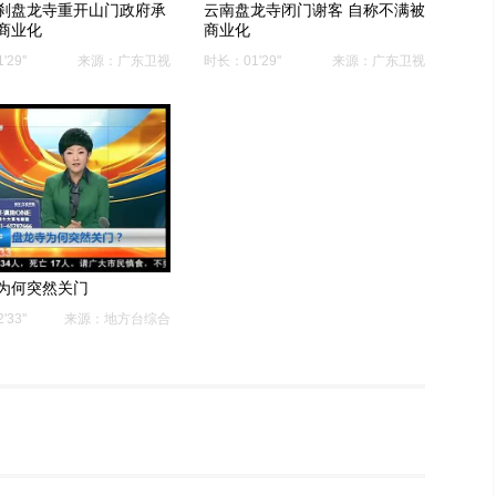
刹盘龙寺重开山门政府承
云南盘龙寺闭门谢客 自称不满被
商业化
商业化
29''
来源：广东卫视
时长：01'29''
来源：广东卫视
为何突然关门
33''
来源：地方台综合