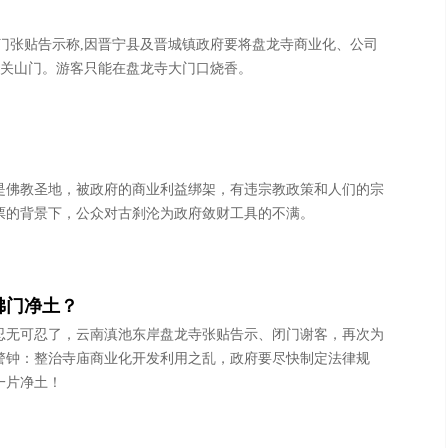
门张贴告示称,因晋宁县及晋城镇政府要将盘龙寺商业化、公司
暂关山门。游客只能在盘龙寺大门口烧香。
是佛教圣地，被政府的商业利益绑架，有违宗教政策和人们的宗
票的背景下，公众对古刹沦为政府敛财工具的不满。
佛门净土？
忍无可忍了，云南滇池东岸盘龙寺张贴告示、闭门谢客，再次为
警钟：整治寺庙商业化开发利用之乱，政府要尽快制定法律规
一片净土！