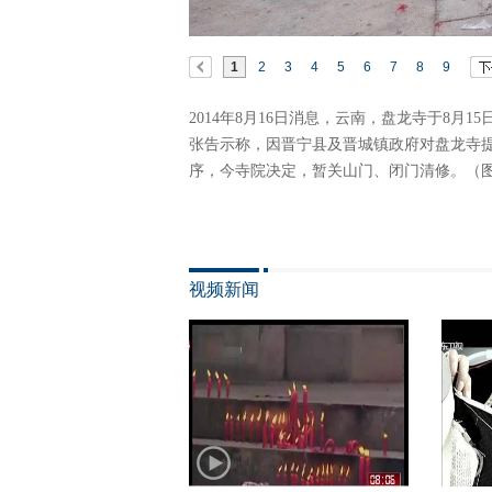
1
2
3
4
5
6
7
8
9
2014年8月16日消息，云南，盘龙寺于8月
张告示称，因晋宁县及晋城镇政府对盘龙寺
序，今寺院决定，暂关山门、闭门清修。（
视频新闻