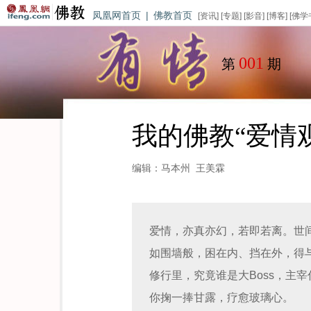
凤凰网首页
|
佛教首页
[
资讯
] [
专题
] [
影音
] [
博客
] [
佛学
001
第
期
我的佛教“爱情
编辑：马本州 王美霖    
爱情，亦真亦幻，若即若离。世
如围墙般，困在内、挡在外，得
修行里，究竟谁是大Boss，主
你掬一捧甘露，疗愈玻璃心。