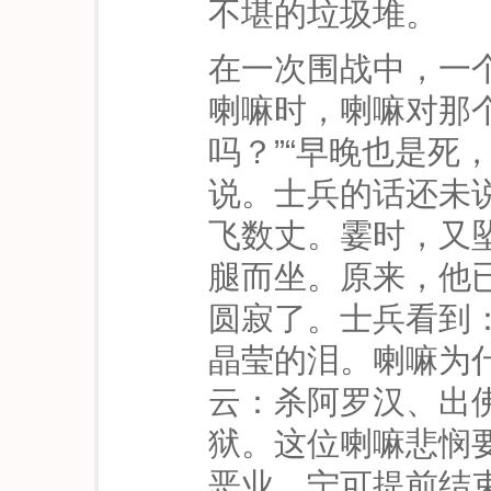
不堪的垃圾堆。
在一次围战中，一
喇嘛时，喇嘛对那
吗？”“早晚也是死
说。士兵的话还未
飞数丈。霎时，又
腿而坐。原来，他
圆寂了。士兵看到
晶莹的泪。喇嘛为
云：杀阿罗汉、出
狱。这位喇嘛悲悯
恶业，宁可提前结