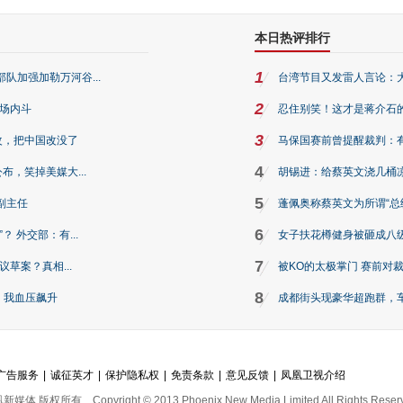
本日热评排行
1
队加强加勒万河谷...
台湾节目又发雷人言论：
2
一场内斗
忍住别笑！这才是蒋介石
3
改，把中国改没了
马保国赛前曾提醒裁判：
4
布，笑掉美媒大...
胡锡进：给蔡英文浇几桶
5
副主任
蓬佩奥称蔡英文为所谓“总
6
 外交部：有...
女子扶花樽健身被砸成八级伤
7
议草案？真相...
被KO的太极掌门 赛前对
8
，我血压飙升
成都街头现豪华超跑群，车
广告服务
|
诚征英才
|
保护隐私权
|
免责条款
|
意见反馈
|
凤凰卫视介绍
凰新媒体 版权所有
Copyright © 2013 Phoenix New Media Limited All Rights Reser