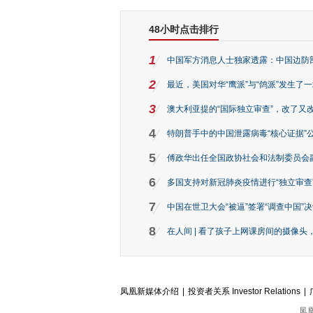
48小时点击排行
1
中国军方消息人士独家透露：中国边防部
2
最近，美国对华“鹰派”与“鸽派”发生了
3
澳大利亚提的“国际独立审查”，改了又
4
特朗普手中的中国泄露病毒“核心证据”公
5
傅政华出任全国政协社会和法制委员会
6
多国支持对新冠肺炎疫情进行“独立审查”？
7
中国在世卫大会“被逼”签署“调查中国”决
8
在人间 | 看了孩子上网课房间的摄像头
凤凰新媒体介绍
|
投资者关系 Investor Relations
|
凤