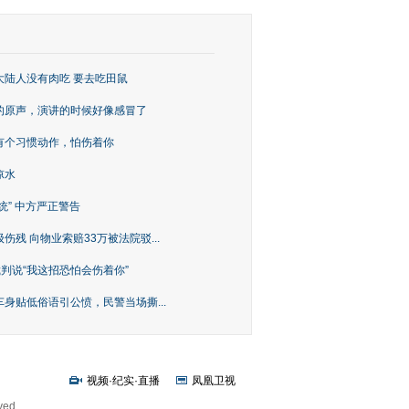
大陆人没有肉吃 要去吃田鼠
的原声，演讲的时候好像感冒了
有个习惯动作，怕伤着你
凉水
统” 中方严正警告
残 向物业索赔33万被法院驳...
裁判说“我这招恐怕会伤着你”
身贴低俗语引公愤，民警当场撕...
视频
·
纪实
·
直播
凤凰卫视
ved.