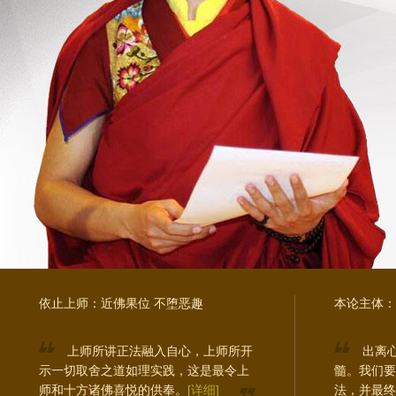
依止上师：近佛果位 不堕恶趣
本论主体：
上师所讲正法融入自心，上师所开
出离
示一切取舍之道如理实践，这是最令上
髓。我们要
师和十方诸佛喜悦的供奉。
[详细]
法，并最终