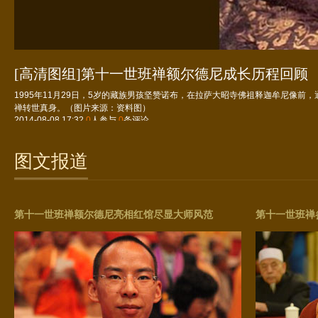
[高清图组]第十一世班禅额尔德尼成长历程回顾
1995年11月29日，5岁的藏族男孩坚赞诺布，在拉萨大昭寺佛祖释迦牟尼像前
禅转世真身。（图片来源：资料图）
2014-08-08 17:32
0
人参与
0
条评论
图文报道
第十一世班禅额尔德尼亮相红馆尽显大师风范
第十一世班禅