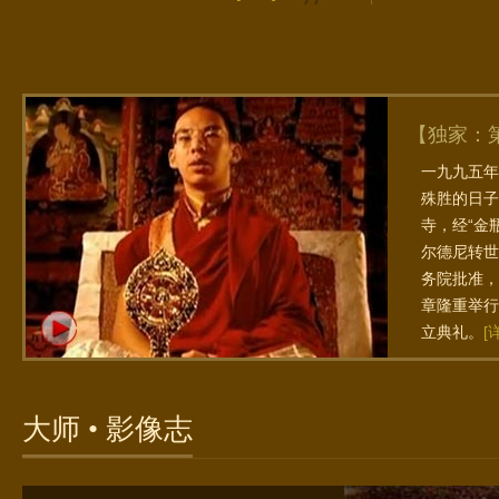
【独家：
一九九五年
殊胜的日子
寺，经“金
尔德尼转世
务院批准，
章隆重举行
立典礼。
[
大师 • 影像志