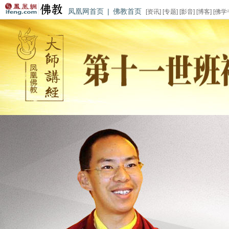
凤凰网首页
|
佛教首页
[
资讯
] [
专题
] [
影音
] [
博客
] [
佛学
第 1 期
索