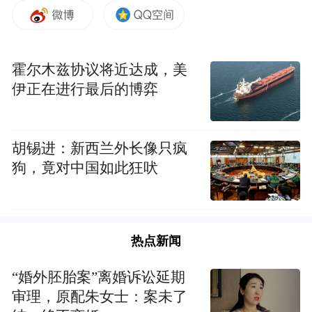
霍尔木兹协议将近达成，美
伊正在进行最后的博弈
胡锡进：新西兰外长像只疯
狗，竟对中国如此狂吠
热点新闻
“婚外胚胎案”离婚诉讼延期
审理，原配朱女士：案未了