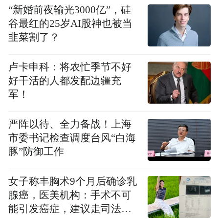
“新婚前夜输光3000亿”，硅
谷最红的25岁AI股神也被当
韭菜割了？
卢卡申科：将农忙季节不好
好干活的人都发配边疆充
军！
严阵以待、全力备战！上海
市委书记检查调度台风“白海
豚”防御工作
女子称丰胸术9个月后确诊乳
腺癌，医美机构：手术不可
能引发癌症，建议走司法途