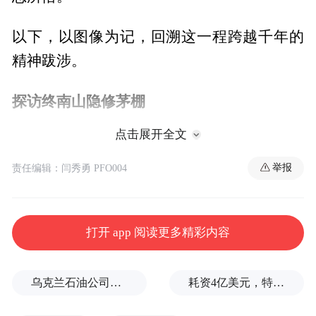
以下，以图像为记，回溯这一程跨越千年的
精神跋涉。
探访终南山隐修茅棚
点击展开全文
终南山自魏晋以来即是中国隐逸文化的核心
地标，“天下修行，终南为冠”。历代不乏修
举报
责任编辑：闫秀勇 PFO004
行人于深山结茅而居，形成独特的“茅棚文
化”，至今仍有许多隐修者在简陋茅棚中静
打开 app 阅读更多精彩内容
修，是当代中国山林修行传统最鲜活的遗
存。
乌克兰石油公司设施遭遇大规模袭击
耗资4亿美元，特朗普的白宫宴会厅修建项目被叫停